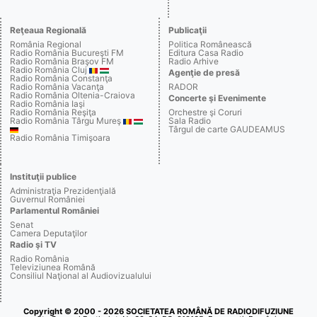
Reţeaua Regională
Publicaţii
România Regional
Politica Românească
Radio România Bucureşti FM
Editura Casa Radio
Radio România Braşov FM
Radio Arhive
Radio România Cluj
Agenţie de presă
Radio România Constanţa
Radio România Vacanţa
RADOR
Radio România Oltenia-Craiova
Concerte şi Evenimente
Radio România Iaşi
Radio România Reşiţa
Orchestre şi Coruri
Radio România Târgu Mureş
Sala Radio
Târgul de carte GAUDEAMUS
Radio România Timişoara
Instituţii publice
Administraţia Prezidenţială
Guvernul României
Parlamentul României
Senat
Camera Deputaţilor
Radio şi TV
Radio România
Televiziunea Română
Consiliul Naţional al Audiovizualului
Copyright © 2000 - 2026 SOCIETATEA ROMÂNĂ DE RADIODIFUZIUNE