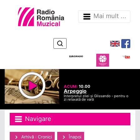
Mai mult ...
ACUM:
10.00
Arpeggio
Interpretul zilei și Glissando - pentru o
zi relaxată de vară
Navigare
Arhivă : Cronici
Înapoi