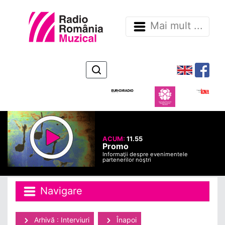
Mai mult ...
ACUM:
11.55
Promo
Informaţii despre evenimentele
partenerilor noştri
Navigare
Arhivă : Interviuri
Înapoi