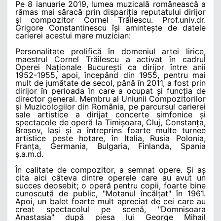
Pe 8 ianuarie 2019, lumea muzicală românească a
rămas mai săracă prin dispariția reputatului dirijor
și compozitor Cornel Trăilescu. Prof.univ.dr.
Grigore Constantinescu își amintește de datele
carierei acestui mare muzician:
Personalitate prolifică în domeniul artei lirice,
maestrul Cornel Trăilescu a activat în cadrul
Operei Naționale București ca dirijor între anii
1952-1955, apoi, începând din 1955, pentru mai
mult de jumătate de secol, până în 2011, a fost prin
dirijor în perioada în care a ocupat și funcția de
director general. Membru al Uniunii Compozitorilor
și Muzicologilor din România, pe parcursul carierei
sale artistice a dirijat concerte simfonice și
spectacole de operă la Timișoara, Cluj, Constanța,
Brașov, Iași și a întreprins foarte multe turnee
artistice peste hotare, în Italia, Rusia Polonia,
Franța, Germania, Bulgaria, Finlanda, Spania
ș.a.m.d.
În calitate de compozitor, a semnat opere. Și aș
cita aici câteva dintre operele care au avut un
succes deosebit; o operă pentru copii, foarte bine
cunoscută de public, "Motanul încălțat" în 1961.
Apoi, un balet foarte mult apreciat de cei care au
creat spectacolul pe scenă, "Domnișoara
Anastasia" după piesa lui George Mihail