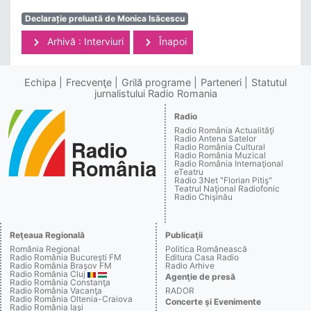
Declarație preluată de Monica Isăcescu
Arhivă : Interviuri
Înapoi
Echipa
Frecvenţe
Grilă programe
Parteneri
Statutul
jurnalistului Radio Romania
Radio
Radio România Actualităţi
Radio Antena Satelor
Radio România Cultural
Radio România Muzical
Radio România Internaţional
eTeatru
Radio 3Net "Florian Pitiş"
Teatrul Naţional Radiofonic
Radio Chişinău
Reţeaua Regională
Publicaţii
România Regional
Politica Românească
Radio România Bucureşti FM
Editura Casa Radio
Radio România Braşov FM
Radio Arhive
Radio România Cluj
Agenţie de presă
Radio România Constanţa
Radio România Vacanţa
RADOR
Radio România Oltenia-Craiova
Concerte şi Evenimente
Radio România Iaşi