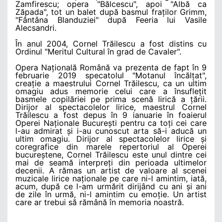
Zamfirescu; opera "Bălcescu", apoi "Albă ca
Zăpada", tot un balet după basmul fraților Grimm,
"Fântâna Blanduziei" după Feeria lui Vasile
Alecsandri.
În anul 2004, Cornel Trăilescu a fost distins cu
Ordinul "Meritul Cultural în grad de Cavaler".
Opera Națională Română va prezenta de fapt în 9
februarie 2019 specatolul "Motanul încălțat",
creație a maestrului Cornel Trăilescu, ca un ultim
omagiu adus memorie celui care a însuflețit
basmele copilăriei pe prima scenă lirică a țării.
Dirijor al spectacolelor lirice, maestrul Cornel
Trăilescu a fost depus în 9 ianuarie în foaierul
Operei Naționale București pentru ca toți cei care
l-au admirat și i-au cunoscut arta să-i aducă un
ultim omagiu. Dirijor al spectacolelor lirice și
coregrafice din marele repertoriul al Operei
bucureștene, Cornel Trăilescu este unul dintre cei
mai de seamă interpreți din perioada ultimelor
decenii. A rămas un artist de valoare al scenei
muzicale lirice naționale pe care ni-l amintim, iată,
acum, după ce l-am urmărit dirijând cu ani și ani
de zile în urmă, ni-l amintim cu emoție. Un artist
care ar trebui să rămână în memoria noastră.