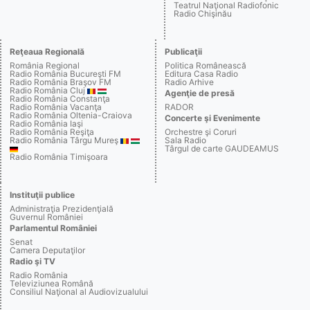
Teatrul Naţional Radiofonic
Radio Chişinău
Reţeaua Regională
Publicaţii
România Regional
Politica Românească
Radio România Bucureşti FM
Editura Casa Radio
Radio România Braşov FM
Radio Arhive
Radio România Cluj
Agenţie de presă
Radio România Constanţa
Radio România Vacanţa
RADOR
Radio România Oltenia-Craiova
Concerte şi Evenimente
Radio România Iaşi
Radio România Reşiţa
Orchestre şi Coruri
Radio România Târgu Mureş
Sala Radio
Târgul de carte GAUDEAMUS
Radio România Timişoara
Instituţii publice
Administraţia Prezidenţială
Guvernul României
Parlamentul României
Senat
Camera Deputaţilor
Radio şi TV
Radio România
Televiziunea Română
Consiliul Naţional al Audiovizualului