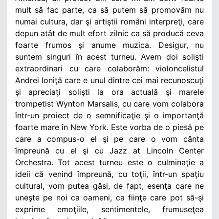
mult să fac parte, ca să putem să promovăm nu
numai cultura, dar şi artiştii români interpreţi, care
depun atât de mult efort zilnic ca să producă ceva
foarte frumos şi anume muzica. Desigur, nu
suntem singuri în acest turneu. Avem doi solişti
extraordinari cu care colaborăm: violoncelistul
Andrei Ioniţă care e unul dintre cei mai recunoscuţi
şi apreciaţi solişti la ora actuală şi marele
trompetist Wynton Marsalis, cu care vom colabora
într-un proiect de o semnificaţie şi o importanţă
foarte mare în New York. Este vorba de o piesă pe
care a compus-o el şi pe care o vom cânta
împreună cu el şi cu Jazz at Lincoln Center
Orchestra. Tot acest turneu este o culminaţie a
ideii că venind împreună, cu toţii, într-un spaţiu
cultural, vom putea găsi, de fapt, esenţa care ne
uneşte pe noi ca oameni, ca fiinţe care pot să-şi
exprime emoţiile, sentimentele, frumuseţea