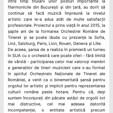
între timp titularii unor posturi importante la
filarmonicile din București și din țară, au dorit să
continue să facă muzică împreună la nivelul
artistic care le-a adus atât de multe satisfacții
profesionale. Proiectul a prins viață în anul 2015, la
șapte ani de la formarea Orchestrei Române de
Tineret și se poate lăuda cu prezențe la Sofia,
Linz, Salzburg, Paris, Lion, Rouen, Geneva și Lille.
De aceea, șansa de a realiza în premieră un turneu
în SUA cu o orchestră care poate oferi - fără limită
de vârstă - participarea celor mai valoroși membri
a generaților de tineri muzicieni care s-au format
în spiritul Orchestrelo Naționale de Tineret ale
României, a venit ca o binemeritată șansă pentru
orgoliul lor artistic și implicit pentru reprezentarea
culturii române peste hotare. Pentru că, deși
suntem înconjurați din păcate astăzi de orgolii tot
mai distructive, cel mai adesea datorită
incompetenței, o entitate artistică precum