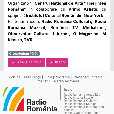
Organizator :
Centrul Național de Artă "Tinerimea
Română"
în colaborare cu
Primo Artists, c
u
sprijinul
: Institutul Cultural Român din New York
Parteneri media:
Radio România Cultural şi Radio
România Muzical, România TV, Mediatrust,
Observator Cultural, Liternet, Q Magazine, M
Klasika, TVR
.
Oltea Șerban Pârâu
Arhivă : Cronici
Înapoi
Echipa
Frecvenţe
Grilă programe
Parteneri
Statutul
jurnalistului Radio Romania
Radio
Radio România Actualităţi
Radio Antena Satelor
Radio România Cultural
Radio România Muzical
Radio România Internaţional
eTeatru
Radio 3Net "Florian Pitiş"