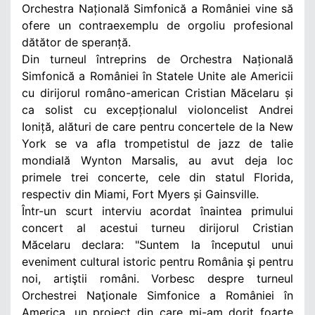
Orchestra Națională Simfonică a României vine să
ofere un contraexemplu de orgoliu profesional
dătător de speranță.
Din turneul întreprins de Orchestra Națională
Simfonică a României în Statele Unite ale Americii
cu dirijorul româno-american Cristian Măcelaru și
ca solist cu excepționalul violoncelist Andrei
Ioniță, alături de care pentru concertele de la New
York se va afla trompetistul de jazz de talie
mondială Wynton Marsalis, au avut deja loc
primele trei concerte, cele din statul Florida,
respectiv din Miami, Fort Myers și Gainsville.
Într-un scurt interviu acordat înaintea primului
concert al acestui turneu dirijorul Cristian
Măcelaru declara: "Suntem la începutul unui
eveniment cultural istoric pentru România şi pentru
noi, artiştii români. Vorbesc despre turneul
Orchestrei Naţionale Simfonice a României în
America, un proiect din care mi-am dorit foarte