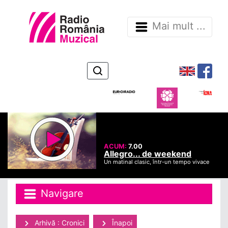
Mai mult ...
ACUM:
7.00
Allegro... de weekend
Un matinal clasic, într-un tempo vivace
Navigare
Arhivă : Cronici
Înapoi