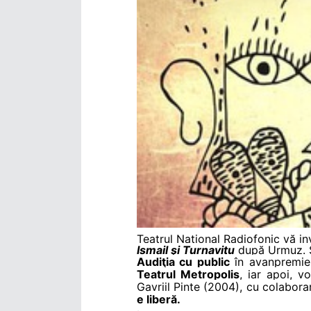
Teatrul Naţional Radiofonic vă in
Ismail şi Turnavitu
după Urmuz. Sc
Audiţia cu public
în avanpremie
Teatrul Metropolis
, iar apoi, 
Gavriil Pinte (2004), cu colabor
e liberă.