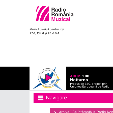
Muzică clasică pentru toţi
97.6, 104.8 şi 95.4 FM
ACUM:
1.00
Notturno
Produs de BBC, preluat prin
Uniunea Europeană de Radio
Navigare
Arhivă : Se întâmplă la Radio Ro