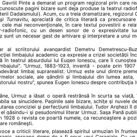
Gavriil Pinte a demarat un program regizoral prin care rea
cunoscute pagini bizare sunt deja produse la teatrul radio
terii Dadaismului). Acum, cu a treia dramatizare, regizorul G
 şi Turnavitu
, apreciată de critica literară ca precursoare
 cele mai neconvenţionale, în care textul povestirii e rel
r-radiofonic, cu un desen sonor de o expresivitate lud
z sunt un necesar gest de arhivare şi interpretare a unui 
r al scriitorului avangardist Demetru Demetrescu-Buz
cţiei limbajului academic ca expresie a crizei societăţii î
tă în teatrul absurdului lui Eugen Ionescu, care îi cunoşte
 limbajului". "Urmuz, 1883-1923, inventă - poate prin 1
devărat limbaj suprarealist. Urmuz este unul dintre premer
ormelor sociale, ale gândirii şi limbajului din lumea asta,
utorului nostru", spunea Eugen Ionescu despre contribuţia l
omâne, Urmuz a lăsat o operă restrânsă în scurta sa viaţă, 
cabila sa sinucidere. Paginile sale bizare, schiţe şi nuvele 
utarea conciziei şi perfecţiunii limbajului. Tudor Arghezi î
t el găsindu-i şi pesudonimul literar Urmuz. Saşa Pană public
 1928 o revista ce poartă numele, ca recunoaştere a poziţ
rare româneşti.
e a criticii literare, plasează spiritul urmuzian în fruntea 
 tragic, aproape demn de a fi opus unui Caragiale. Cu un 