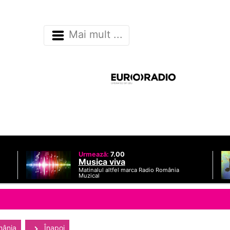
Mai mult ...
Urmează:
7.00
Musica viva
Matinalul altfel marca Radio România
Muzical
mânia
Înapoi