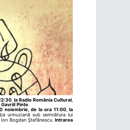
 22:30, la Radio România Cultural
,
:
Gavriil Pinte
.
20 noiembrie, de la ora 11:00, la
ţia urmuziană sub semnătura lui
ui Ion Bogdan Ştefănescu.
Intrarea