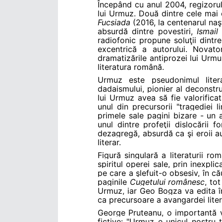
Începând cu anul 2004, regizorul 
lui Urmuz. Două dintre cele mai 
Fucsiada
(2016, la centenarul naş
absurdă dintre povestiri,
Ismail
radiofonic propune soluţii dintre
excentrică a autorului. Novato
dramatizările antiprozei lui Urmu
literatura română.
Urmuz este pseudonimul litera
dadaismului, pionier al deconstru
lui Urmuz avea să fie valorifica
unul din precursorii "tragediei
primele sale pagini bizare - un a
unul dintre profeţii dislocării f
dezagregă, absurdă ca şi eroii a
literar.
Figură singulară a literaturii r
spiritul operei sale, prin inexpli
pe care a şlefuit-o obsesiv, în că
paginile
Cugetului românesc
, to
Urmuz, iar Geo Bogza va edita în
ca precursoare a avangardei lite
George Pruteanu, o importantă voc
fictive: "Urmuz e unicul nostru