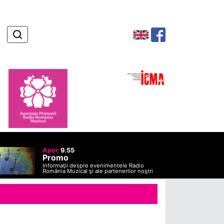
Apoi:
9.55
Promo
Informaţii despre evenimentele Radio
România Muzical şi ale partenerilor noştri