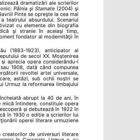
lizează dramatizări ale scrierilor
fonic:
Pâlnia şi Stamate
(2004) şi
avriil Pinte se opreşte la cea mai
 a teatrului absurdului. Scenariul
ativizat cu elemente din biografia
ică şi stranie în acelaşi timp,
moment fondator al modernităţii în
ău (1883-1923), anticipator al
nceputului de secol XX. Moştenirea
a şi aprecia opera considerându-l
907 sau 1908, dată când compunea
gătorii revoltei artei universale,
 care, astăzi, sub ochii noştri se
ui Urmuz la reformarea limbajului
încheiată abrupt la 40 de ani, în
de mică întindere, constituie opera
l descoperă şi debutează în 1922 în
ă în 1930 o ediţie a scrierilor lui
ionării operei literare urmuziene
creatorilor de universuri literare
picior în Caragiale, Urmuz e, cu