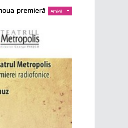
 noua premieră
Arhivă :