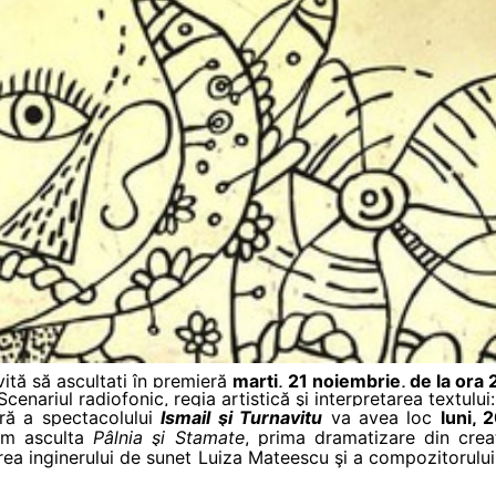
vită să ascultaţi în premieră
marţi, 21 noiembrie, de la ora
enariul radiofonic, regia artistică şi interpretarea textului
ră a spectacolului
Ismail şi Turnavitu
va avea loc
luni, 
vom asculta
Pâlnia şi Stamate
, prima dramatizare din crea
area inginerului de sunet Luiza Mateescu şi a compozitorul