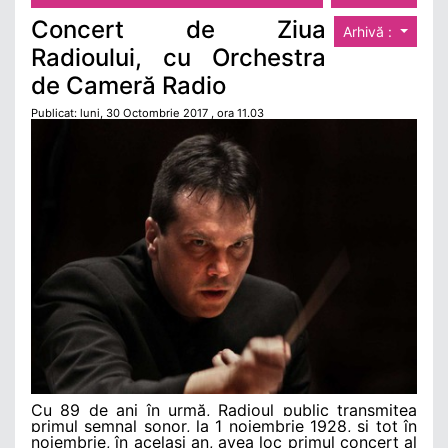
Concert de Ziua
Arhivă :
Radioului, cu Orchestra
de Cameră Radio
Publicat: luni, 30 Octombrie 2017 , ora 11.03
Cu 89 de ani în urmă, Radioul public transmitea
primul semnal sonor, la 1 noiembrie 1928, și tot în
noiembrie, în același an, avea loc primul concert al