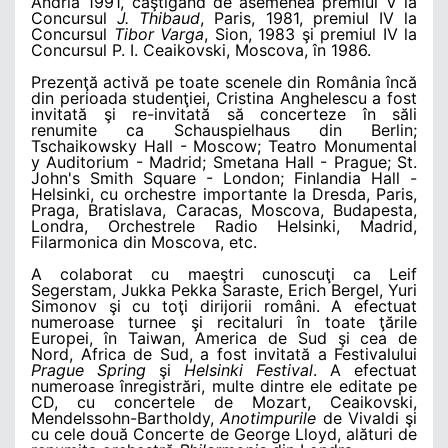
Andria 1991, câştigând de asemenea premiul V la
Concursul
J. Thibaud
, Paris, 1981, premiul IV la
Concursul
Tibor Varga
, Sion, 1983 şi premiul IV la
Concursul P. I. Ceaikovski, Moscova, în 1986.
Prezenţă activă pe toate scenele din România încă
din perioada studenţiei, Cristina Anghelescu a fost
invitată şi re-invitată să concerteze în săli
renumite ca Schauspielhaus din Berlin;
Tschaikowsky Hall - Moscow; Teatro Monumental
y Auditorium - Madrid; Smetana Hall - Prague; St.
John's Smith Square - London; Finlandia Hall -
Helsinki, cu orchestre importante la Dresda, Paris,
Praga, Bratislava, Caracas, Moscova, Budapesta,
Londra, Orchestrele Radio Helsinki, Madrid,
Filarmonica din Moscova, etc.
A colaborat cu maeştri cunoscuţi ca Leif
Segerstam, Jukka Pekka Saraste, Erich Bergel, Yuri
Simonov şi cu toţi dirijorii români. A efectuat
numeroase turnee şi recitaluri în toate ţările
Europei, în Taiwan, America de Sud şi cea de
Nord, Africa de Sud, a fost invitată a Festivalului
Prague Spring
şi
Helsinki Festival
. A efectuat
numeroase înregistrări, multe dintre ele editate pe
CD, cu concertele de Mozart, Ceaikovski,
Mendelssohn-Bartholdy,
Anotimpurile
de Vivaldi şi
cu cele două Concerte de George Lloyd, alături de