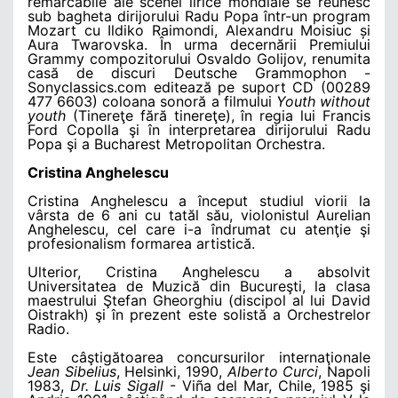
remarcabile ale scenei lirice mondiale se reunesc
sub bagheta dirijorului Radu Popa într-un program
Mozart cu Ildiko Raimondi, Alexandru Moisiuc și
Aura Twarovska. În urma decernării Premiului
Grammy compozitorului Osvaldo Golijov, renumita
casă de discuri Deutsche Grammophon -
Sonyclassics.com editează pe suport CD (00289
477 6603) coloana sonoră a filmului
Youth without
youth
(Tinereţe fără tinereţe), în regia lui Francis
Ford Copolla şi în interpretarea dirijorului Radu
Popa şi a Bucharest Metropolitan Orchestra.
Cristina Anghelescu
Cristina Anghelescu a început studiul viorii la
vârsta de 6 ani cu tatăl său, violonistul Aurelian
Anghelescu, cel care i-a îndrumat cu atenţie şi
profesionalism formarea artistică.
Ulterior, Cristina Anghelescu a absolvit
Universitatea de Muzică din Bucureşti, la clasa
maestrului Ştefan Gheorghiu (discipol al lui David
Oistrakh) şi în prezent este solistă a Orchestrelor
Radio.
Este câştigătoarea concursurilor internaţionale
Jean Sibelius
, Helsinki, 1990,
Alberto Curci
, Napoli
1983,
Dr. Luis Sigall
- Viña del Mar, Chile, 1985 şi