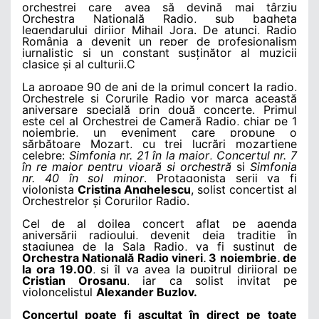
orchestrei care avea să devină mai târziu
Orchestra Națională Radio, sub bagheta
legendarului dirijor Mihail Jora. De atunci, Radio
România a devenit un reper de profesionalism
jurnalistic și un constant susținător al muzicii
clasice și al culturii.
C
La aproape 90 de ani de la primul concert la radio,
Orchestrele și Corurile Radio vor marca această
aniversare specială prin două concerte. Primul
este cel al Orchestrei de Cameră Radio, chiar pe 1
noiembrie, un eveniment care propune o
sărbătoare Mozart, cu trei lucrări mozartiene
celebre:
Simfonia nr. 21 în la major
,
Concertul nr. 7
în re major pentru vioară și orchestră
și
Simfonia
nr. 40 în sol minor
. Protagonista serii va fi
violonista
Cristina Anghelescu
, solist concertist al
Orchestrelor și Corurilor Radio.
Cel de al doilea concert aflat pe agenda
aniversării radioului, devenit deja tradiție în
stagiunea de la Sala Radio, va fi susținut de
Orchestra Națională Radio vineri, 3 noiembrie, de
la ora 19.00
, și îl va avea la pupitrul dirijoral pe
Cristian Oroșanu
, iar ca solist invitat pe
violoncelistul
Alexander Buzlov.
Concertul poate fi ascultat în direct pe toate