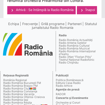
renumita orchestră
Philarmonia
din Londra.
Arhivă : Se întâmplă la Radio România
Înapoi
Echipa
Frecvenţe
Grilă programe
Parteneri
Statutul
jurnalistului Radio Romania
Radio
Radio România Actualităţi
Radio Antena Satelor
Radio România Cultural
Radio România Muzical
Radio România Internaţional
eTeatru
Radio 3Net "Florian Pitiş"
Teatrul Naţional Radiofonic
Radio Chişinău
Reţeaua Regională
Publicaţii
România Regional
Politica Românească
Radio România Bucureşti FM
Editura Casa Radio
Radio România Braşov FM
Radio Arhive
Radio România Cluj
Agenţie de presă
Radio România Constanţa
Radio România Vacanţa
RADOR
Radio România Oltenia-Craiova
Concerte şi Evenimente
Radio România Iaşi
Radio România Reşiţa
Orchestre şi Coruri