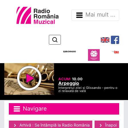
Mai mult ...
ACUM:
10.00
Arpeggio
Interpretul zilei și Glissando - pentru o
zi relaxată de vară
Navigare
Arhivă : Se întâmplă la Radio România
Înapoi