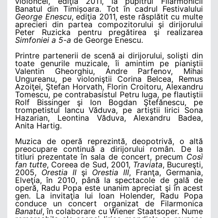
violoncel, ediţia 2011, la pupitrul Filarmonicii
Banatul din Timișoara. Tot în cadrul Festivalului
George Enescu
, ediţia 2011, este răsplătit cu multe
aprecieri din partea compozitorului şi dirijorului
Peter Ruzicka pentru pregătirea şi realizarea
Simfoniei a 5-a
de George Enescu.
Printre partenerii de scenă ai dirijorului, solişti din
toate genurile muzicale, îi amintim pe pianiştii
Valentin Gheorghiu, Andre Parfenov, Mihai
Ungureanu, pe violoniştii Corina Belcea, Remus
Azoiţei, Ştefan Horvath, Florin Croitoru, Alexandru
Tomescu, pe contrabasistul Petru Iuga, pe flautiştii
Rolf Bissinger şi Ion Bogdan Ştefănescu, pe
trompetistul Iancu Văduva, pe artiştii lirici Sona
Hazarian, Leontina Văduva, Alexandru Badea,
Anita Hartig.
Muzica de operă reprezintă, deopotrivă, o altă
preocupare continuă a dirijorului român. De la
titluri prezentate în sala de concert, precum
Così
fan tutte
, Coreea de Sud, 2001,
Traviata
, Bucureşti,
2005,
Orestia II
şi
Orestia III
, Franţa, Germania,
Elveţia, în 2010, până la spectacole de gală de
operă, Radu Popa este unanim apreciat şi în acest
gen. La invitaţia lui Ioan Holender, Radu Popa
conduce un concert organizat de Filarmonica
Banatul
, în colaborare cu Wiener Staatsoper. Nume