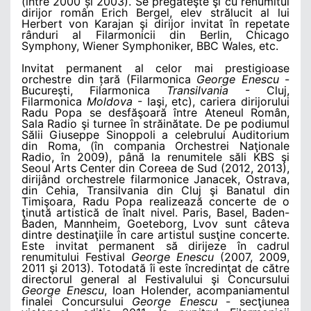
(între 2000 și 2003). Se pregăteşte şi cu renumitul
dirijor român Erich Bergel, elev strălucit al lui
Herbert von Karajan şi dirijor invitat în repetate
rânduri al Filarmonicii din Berlin, Chicago
Symphony, Wiener Symphoniker, BBC Wales, etc.
Invitat permanent al celor mai prestigioase
orchestre din țară (Filarmonica
George Enescu
-
Bucureşti, Filarmonica
Transilvania
- Cluj,
Filarmonica
Moldova
- Iaşi, etc), cariera dirijorului
Radu Popa se desfăşoară între Ateneul Român,
Sala Radio şi turnee în străinătate. De pe podiumul
Sălii Giuseppe Sinoppoli a celebrului Auditorium
din Roma, (în compania Orchestrei Naţionale
Radio, în 2009), până la renumitele săli KBS şi
Seoul Arts Center din Coreea de Sud (2012, 2013),
dirijând orchestrele filarmonice Janacek, Ostrava,
din Cehia, Transilvania din Cluj şi Banatul din
Timişoara, Radu Popa realizează concerte de o
ţinută artistică de înalt nivel. Paris, Basel, Baden-
Baden, Mannheim, Goeteborg, Lvov sunt câteva
dintre destinaţiile în care artistul susţine concerte.
Este invitat permanent să dirijeze în cadrul
renumitului Festival
George Enescu
(2007, 2009,
2011 şi 2013). Totodată îi este încredinţat de către
directorul general al Festivalului şi Concursului
George Enescu
, Ioan Holender, acompaniamentul
finalei Concursului
George Enescu
- secţiunea