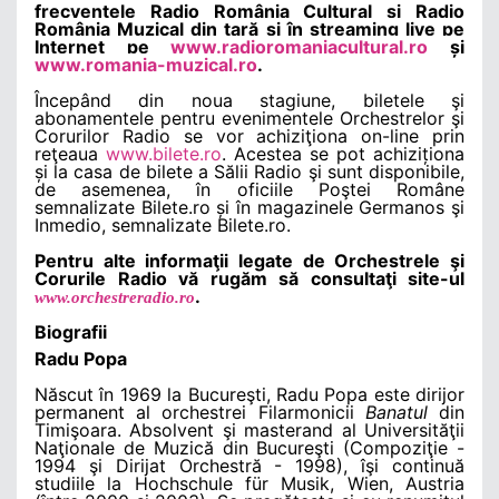
frecvenţele Radio România Cultural şi Radio
România Muzical din ţară şi în streaming live pe
Internet pe
www.radioromaniacultural.ro
și
www.romania-muzical.ro
.
Începând din noua stagiune, biletele şi
abonamentele pentru evenimentele Orchestrelor şi
Corurilor Radio se vor achiziţiona on-line prin
reţeaua
www.bilete.ro
. Acestea se pot achiziționa
și la casa de bilete a Sălii Radio şi sunt disponibile,
de asemenea, în oficiile Poştei Române
semnalizate Bilete.ro și în magazinele Germanos şi
Inmedio, semnalizate Bilete.ro.
Pentru alte informaţii legate de Orchestrele şi
Corurile Radio vă rugăm să consultaţi site-ul
.
www.
orchestreradio.ro
Biografii
Radu Popa
Născut în 1969 la Bucureşti, Radu Popa este dirijor
permanent al orchestrei Filarmonicii
Banatul
din
Timişoara. Absolvent şi masterand al Universităţii
Naţionale de Muzică din Bucureşti (Compoziţie -
1994 şi Dirijat Orchestră - 1998), îşi continuă
studiile la Hochschule für Musik, Wien, Austria