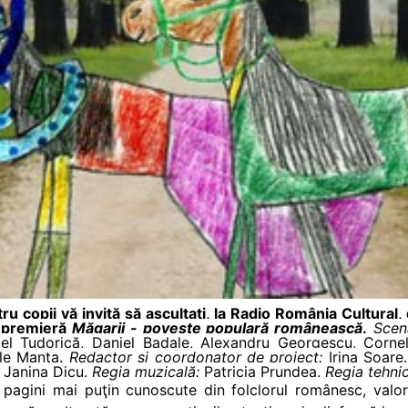
ru copii vă invită să ascultaţi, la Radio România Cultural,
n premieră
Măgarii - poveste populară românească
.
Scena
l Tudorică, Daniel Badale, Alexandru Georgescu, Corneli
ile Manta.
Redactor şi coordonator de proiect:
Irina Soare
Janina Dicu.
Regia muzicală:
Patricia Prundea.
Regia tehnic
 pagini mai puţin cunoscute din folclorul românesc, valorif