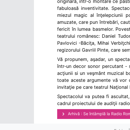
originară, într-o montare ce păstr
fabuloasă inventivitate. Spectac
miezul magic al înţelepciunii p
amuzate, care pun întrebări, caut
fericit în lumea basmelor. Pove
teatrului românesc: Daniel Tudo
Pavlovici -Băciţa, Mihai Verbiţc
regizorului Gavriil Pinte, care se
Vă propunem, aşadar, un spectac
într-un decor sonor percutant - 
acţiunii si un veşmânt muzical bo
toate aceste argumente vă vor c
invitaţie pe care teatrul Naţional
Spectacolul va putea fi ascultat,
cadrul proiectului de audiţii radi
Arhivă : Se întâmplă la Radio Ro