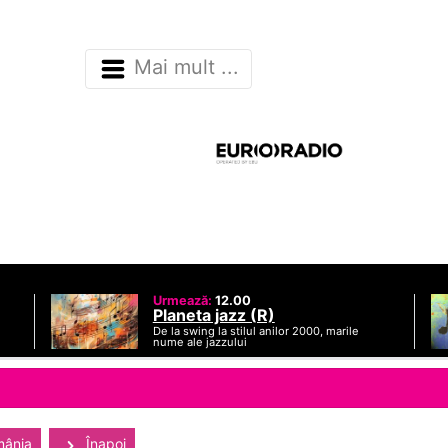
Mai mult ...
Urmează:
12.00
Planeta jazz (R)
De la swing la stilul anilor 2000, marile
nume ale jazzului
mânia
Înapoi