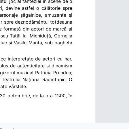
itul joc al fanteziei în scene de o
i, devine astfel o călătorie spre
personaje şăgalnice, amuzante şi
l lor spre deznodământul totdeauna
e formată din actori de marcă ai
cu-Tatăl lui Michiduţă, Cornelia
biuc şi Vasile Manta, sub bagheta
e interpretate de actori cu har,
plus de autenticitate si dinamism
egizorul muzical Patricia Prundea;
Teatrului Naţional Radiofonic. O
ate vârstele.
 30 octombrie, de la ora 11:00, în