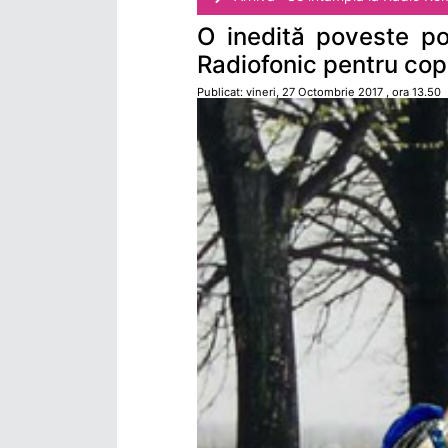
O inedită poveste po
Radiofonic pentru copi
Publicat: vineri, 27 Octombrie 2017 , ora 13.50