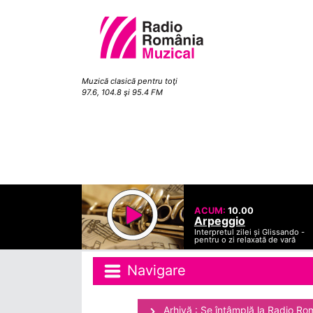
Muzică clasică pentru toţi
97.6, 104.8 şi 95.4 FM
ACUM:
10.00
Arpeggio
Interpretul zilei și Glissando -
pentru o zi relaxată de vară
Navigare
Arhivă : Se întâmplă la Radio Ro