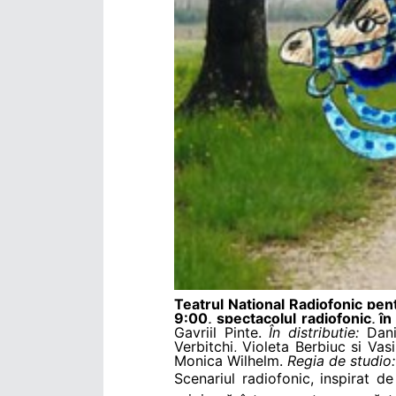
Teatrul Naţional Radiofonic pent
9:00, spectacolul radiofonic, î
Gavriil Pinte.
În distribuţie:
Danie
Verbiţchi, Violeta Berbiuc şi Vas
Monica Wilhelm.
Regia de studio:
Scenariul radiofonic, inspirat de