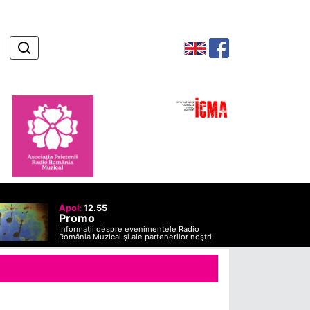
Apoi:
12.55
Promo
Informaţii despre evenimentele Radio
România Muzical şi ale partenerilor noştri