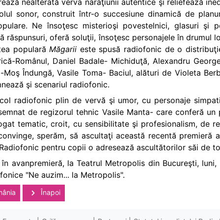
ează nealterată verva naraţiunii autentice şi reliefează ined
olul sonor, construit într-o succesiune dinamică de planur
opulare. Ne însoţesc misterioşi povestelnici, glasuri şi 
ă răspunsuri, oferă soluţii, însoţesc personajele în drumu
stea populară
Măgarii
este spusă radiofonic de o distribuţi
rică-Românul, Daniel Badale- Michiduţă, Alexandru Georges
hi-Moş Îndungă, Vasile Toma- Baciul, alături de Violeta Ber
mnează şi scenariul radiofonic.
ol radiofonic plin de vervă şi umor, cu personaje simpatic
semnat de regizorul tehnic Vasile Manta- care conferă un 
gat tematic, croit, cu sensibilitate şi profesionalism, de r
onvinge, sperăm, să ascultaţi această recentă premieră a 
 Radiofonic pentru copii o adresează ascultătorilor săi de to
 în avanpremieră, la Teatrul Metropolis din Bucureşti, luni,
ofonice "Ne auzim... la Metropolis".
mânia
Înapoi