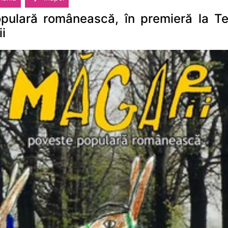
pulară românească, în premieră la Te
i