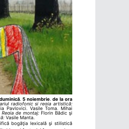
 duminică, 5 noiembrie, de la ora
riul radiofonic şi regia artistică:
a Pavlovici, Vasile Toma, Mihai
.
Regia de montaj:
Florin Bădic şi
ă:
Vasile Manta.
ică bogăţia lexicală şi stilistică