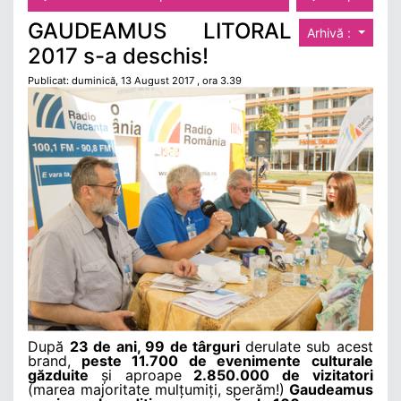
GAUDEAMUS LITORAL
Arhivă :
2017 s-a deschis!
Publicat: duminică, 13 August 2017 , ora 3.39
După
23 de ani, 99 de târguri
derulate sub acest
brand,
peste 11.700 de evenimente culturale
găzduite
și aproape
2.850.000 de vizitatori
(marea majoritate mulțumiți, sperăm!)
Gaudeamus