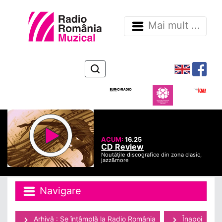
Mai mult ...
ACUM:
16.25
CD Review
Noutăţile discografice din zona clasic,
jazz&more
Navigare
Arhivă : Se întâmplă la Radio România
Înapoi