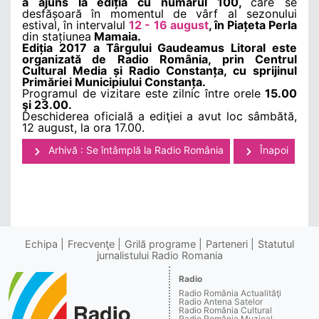
a ajuns la ediția cu numărul 100,
care se
desfășoară în momentul de vârf al sezonului
estival, în intervalul
12 - 16 august
, în Piațeta Perla
din stațiunea
Mamaia.
Ediția 2017 a Târgului Gaudeamus Litoral este
organizată de Radio România, prin Centrul
Cultural Media și Radio Constanța, cu sprijinul
Primăriei Municipiului Constanța.
Programul de vizitare este zilnic între orele
15.00
şi 23.00.
Deschiderea oficială a ediţiei a avut loc sâmbătă,
12 august, la ora 17.00.
Arhivă : Se întâmplă la Radio România
Înapoi
Echipa
Frecvenţe
Grilă programe
Parteneri
Statutul
jurnalistului Radio Romania
Radio
Radio România Actualităţi
Radio Antena Satelor
Radio România Cultural
Radio România Muzical