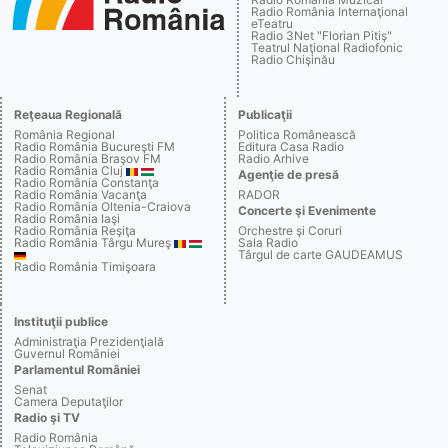
Radio România Internaţional
eTeatru
Radio 3Net "Florian Pitiş"
Teatrul Naţional Radiofonic
Radio Chişinău
Reţeaua Regională
Publicaţii
România Regional
Politica Românească
Radio România Bucureşti FM
Editura Casa Radio
Radio România Braşov FM
Radio Arhive
Radio România Cluj
Agenţie de presă
Radio România Constanţa
Radio România Vacanţa
RADOR
Radio România Oltenia-Craiova
Concerte şi Evenimente
Radio România Iaşi
Radio România Reşiţa
Orchestre şi Coruri
Radio România Târgu Mureş
Sala Radio
Târgul de carte GAUDEAMUS
Radio România Timişoara
Instituţii publice
Administraţia Prezidenţială
Guvernul României
Parlamentul României
Senat
Camera Deputaţilor
Radio şi TV
Radio România