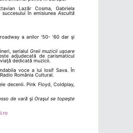
ctavian Lazăr Cosma, Gabriela
a succesului în emisiunea
Ascultă
roadway a anilor '50- '60 dar şi
neri, serialul
Greii muzicii uşoare
ste adjudecată de carismaticul
viaţă dedicată muzicii.
ndabila voce a lui Iosif Sava. În
 Radio România Cultural.
le decenii. Pink Floyd, Coldplay,
esso de vară
şi
Oraşul se topeşte
l.ro