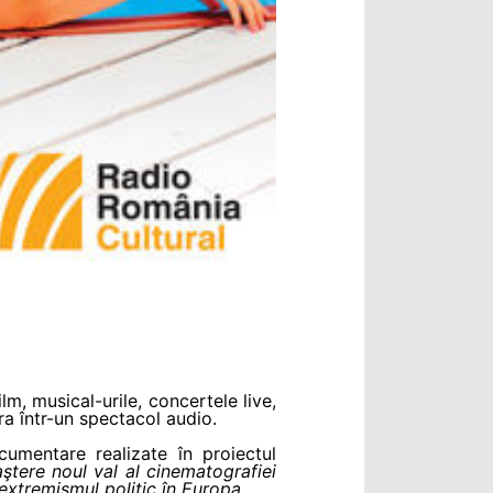
lm, musical-urile, concertele live,
ra într-un spectacol audio.
umentare realizate în proiectul
tere noul val al cinematografiei
extremismul politic în Europa
.