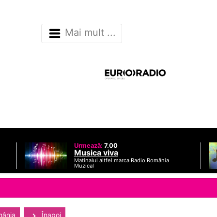
Mai mult ...
Urmează:
7.00
Musica viva
Matinalul altfel marca Radio România
Muzical
mânia
Înapoi