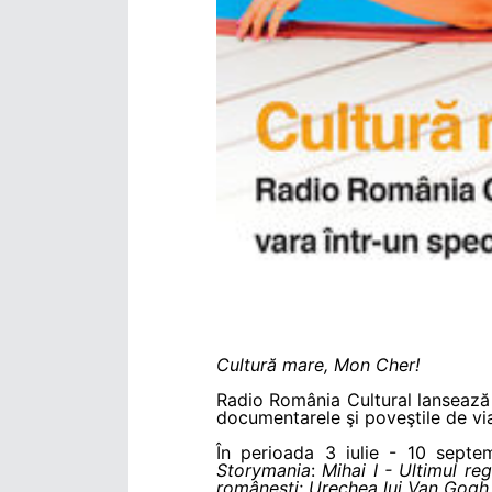
Cultură mare, Mon Cher!
Radio România Cultural lansează lu
documentarele şi poveştile de via
În perioada 3 iulie - 10 septe
Storymania
:
Mihai I - Ultimul re
româneşti
;
Urechea lui Van Gogh 