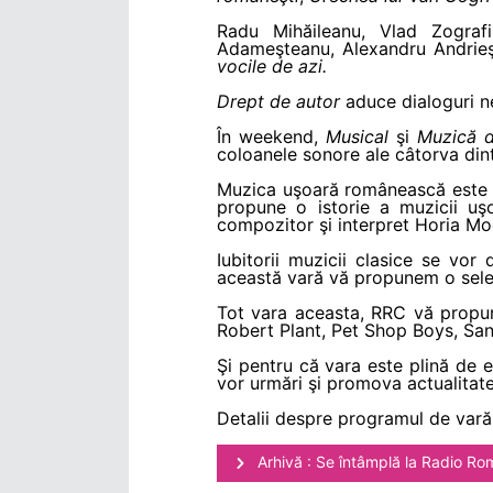
Radu Mihăileanu, Vlad Zograf
Adameşteanu, Alexandru Andrieş 
vocile de azi.
Drept de autor
aduce dialoguri ne
În weekend,
Musical
şi
Muzică d
coloanele sonore ale câtorva din
Muzica uşoară românească este unu
propune o istorie a muzicii u
compozitor şi interpret Horia Moc
Iubitorii muzicii clasice se vor
această vară vă propunem o selecţ
Tot vara aceasta, RRC vă propune
Robert Plant, Pet Shop Boys, San
Şi pentru că vara este plină de e
vor urmări şi promova actualitate
Detalii despre programul de vară
Arhivă : Se întâmplă la Radio Ro