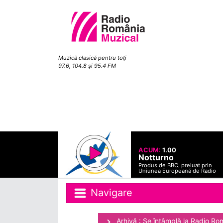
Muzică clasică pentru toţi
97.6, 104.8 şi 95.4 FM
ACUM:
1.00
Notturno
Produs de BBC, preluat prin
Uniunea Europeană de Radio
Navigare
Arhivă : Se întâmplă la Radio Ro