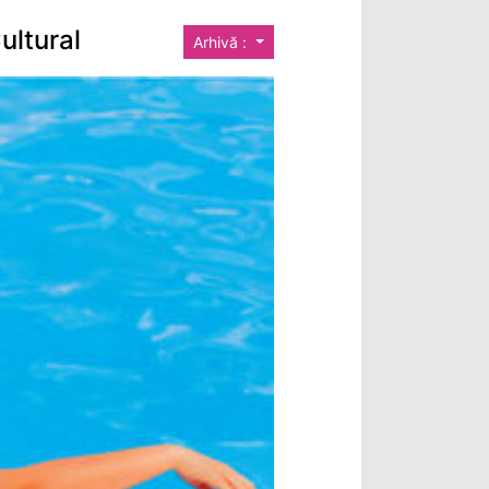
ultural
Arhivă :