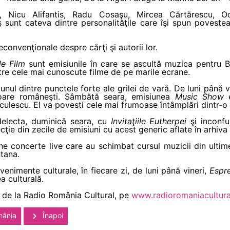
i, Nicu Alifantis, Radu Cosaşu, Mircea Cărtărescu, O
sunt cateva dintre personalităţile care îşi spun poveste
convenţionale despre cărţi şi autorii lor.
e Film
sunt emisiunile în care se ascultă muzica pentru B
tre cele mai cunoscute filme de pe marile ecrane.
l dintre punctele forte ale grilei de vară. De luni până vi
şoare româneşti. Sâmbătă seara, emisiunea
Music Show
e
ulescu. El va povesti cele mai frumoase întâmplări dintr-o 
 delecta, duminică seara, cu
Invitaţiile Eutherpei
şi inconfu
ie din zecile de emisiuni cu acest generic aflate în arhiva
 concerte live care au schimbat cursul muzicii din ultime
tana.
venimente culturale, în fiecare zi, de luni până vineri,
Espr
a culturală.
 de la Radio România Cultural, pe
www.radioromaniacultura
mânia
Înapoi