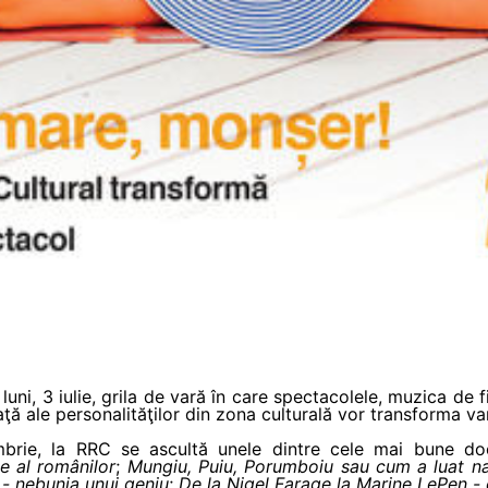
ni, 3 iulie, grila de vară în care spectacolele, muzica de fi
ţă ale personalităţilor din zona culturală vor transforma va
mbrie, la RRC se ascultă unele dintre cele mai bune doc
ge al românilor
;
Mungiu, Puiu, Porumboiu sau cum a luat naş
- nebunia unui geniu
;
De la Nigel Farage la Marine LePen - 