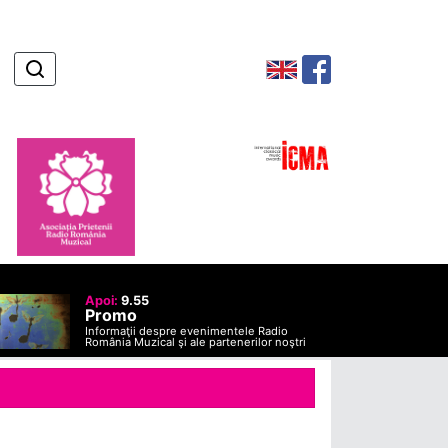
Apoi:
9.55
Promo
Informaţii despre evenimentele Radio
România Muzical şi ale partenerilor noştri