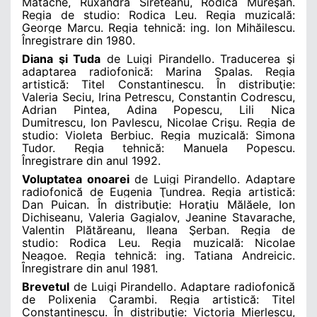
Matache, Ruxandra Sireteanu, Rodica Mureşan.
Regia de studio: Rodica Leu. Regia muzicală:
George Marcu. Regia tehnică: ing. Ion Mihăilescu.
Înregistrare din 1980.
Diana şi Tuda
de Luigi Pirandello. Traducerea şi
adaptarea radiofonică: Marina Spalas. Regia
artistică: Titel Constantinescu. În distribuţie:
Valeria Seciu, Irina Petrescu, Constantin Codrescu,
Adrian Pintea, Adina Popescu, Lili Nica
Dumitrescu, Ion Pavlescu, Nicolae Crişu. Regia de
studio: Violeta Berbiuc. Regia muzicală: Simona
Tudor. Regia tehnică: Manuela Popescu.
Înregistrare din anul 1992.
Voluptatea onoarei
de Luigi Pirandello. Adaptare
radiofonică de Eugenia Ţundrea. Regia artistică:
Dan Puican. În distribuţie: Horaţiu Mălăele, Ion
Dichiseanu, Valeria Gagialov, Jeanine Stavarache,
Valentin Plătăreanu, Ileana Şerban. Regia de
studio: Rodica Leu. Regia muzicală: Nicolae
Neagoe. Regia tehnică: ing. Tatiana Andreicic.
Ȋ
nregistrare din anul 1981.
Brevetul
de Luigi Pirandello. Adaptare radiofonică
de Polixenia Carambi. Regia artistică: Titel
Constantinescu. În distribuţie: Victoria Mierlescu,