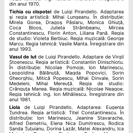
din anul 1970.
Tichia cu clopoţei
de Luigi Pirandello. Adaptarea
şi regia artistică: Mihai Lungeanu. În distribuţie:
Mirela Gorea, Dragoş Pâslaru, Monica Ghiuţă,
Coca Bloos, Julieta Strâmbeanu, Mircea
Constantinescu, Florin Anton, Liliana Pană. Regia
de studio: Violeta Berbiuc. Regia muzicală: George
Marcu. Regia tehnică: Vasile Manta. Înregistrare din
anul 1993.
Vasul de lut
de Luigi Pirandello. Adaptare de Virgil
Stoenescu. Regia artistică: Constantin Dinischiotu.
În distribuţie: Nicolae Pomoje, Ion Marinescu,
Leopoldina Bălănuţă, Magda Popovici, Sorin
Gheorghiu, Mitică Popescu, Mihai Dinvale, Sorin
Medeleni, Mihai Mereuţă. Regia de studio:
Crânguţa Manea. Regia muzicală: Nicolae Neagoe.
Regia tehnică: ing. Ion Mihăilescu. Înregistrare din
anul 1981.
Liola
de Luigi Pirandello. Adaptarea: Eugenia
Ţundrea. Regia artistică: Titel Constantinescu. În
distribuţie: Ion Marinescu, Jeanine Stavarache,
Alfred Demetriu, Elena Nica Dumitrescu, Rodica
Sanda Ţuţuianu, Dorina Lazăr, Matei Alexandru, Ica