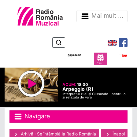
Mai mult ...
ACUM:
18.00
Arpeggio (R)
Interpretul zilei și Glissando - pentru o
zi relaxată de vară
Navigare
Arhivă : Se întâmplă la Radio România
Înapoi