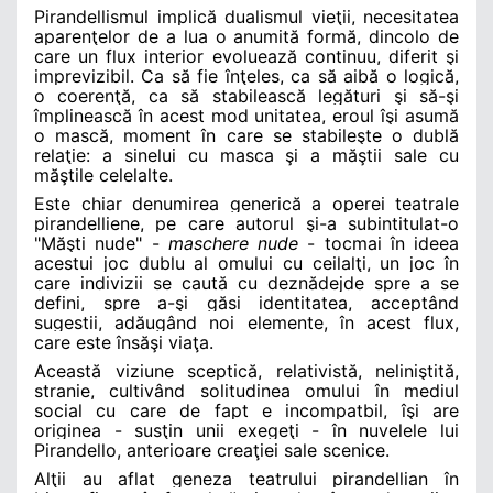
Pirandellismul implică dualismul vieţii, necesitatea
aparenţelor de a lua o anumită formă, dincolo de
care un flux interior evoluează continuu, diferit şi
imprevizibil. Ca să fie înţeles, ca să aibă o logică,
o coerenţă, ca să stabilească legături şi să-şi
împlinească în acest mod unitatea, eroul îşi asumă
o mască, moment în care se stabileşte o dublă
relaţie: a sinelui cu masca şi a măştii sale cu
măştile celelalte.
Este chiar denumirea generică a operei teatrale
pirandelliene, pe care autorul şi-a subintitulat-o
"Măşti nude" -
maschere nude
- tocmai în ideea
acestui joc dublu al omului cu ceilalţi, un joc în
care indivizii se caută cu deznădejde spre a se
defini, spre a-şi găsi identitatea, acceptând
sugestii, adăugând noi elemente, în acest flux,
care este însăşi viaţa.
Această viziune sceptică, relativistă, neliniştită,
stranie, cultivând solitudinea omului în mediul
social cu care de fapt e incompatbil, îşi are
originea - susţin unii exegeţi - în nuvelele lui
Pirandello, anterioare creaţiei sale scenice.
Alţii au aflat geneza teatrului pirandellian în