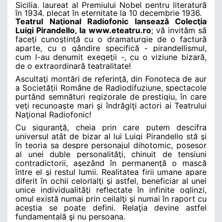
Sicilia, laureat al Premiului Nobel pentru literatură
în 1934, plecat în eternitate la 10 decembrie 1936.
Teatrul Naţional Radiofonic lansează Colecţia
Luigi Pirandello, la www.eteatru.ro
; vă invităm să
faceţi cunoştinţă cu o dramaturgie de o factură
aparte, cu o gândire specifică - pirandellismul,
cum l-au denumit exegeţii -, cu o viziune bizară,
de o extraordinară teatralitate!
Ascultaţi montări de referinţă, din Fonoteca de aur
a Societăţii Române de Radiodifuziune, spectacole
purtând semnături regizorale de prestigiu, în care
veţi recunoaşte mari şi îndrăgiţi actori ai Teatrului
Naţional Radiofonic!
Cu siguranţă, cheia prin care putem descifra
universul atât de bizar al lui Luigi Pirandello stă şi
în teoria sa despre personajul dihotomic, posesor
al unei duble personalităţi, chinuit de tensiuni
contradictorii, aşezând în permanenţă o mască
între el şi restul lumii. Realitatea firii umane apare
diferit în ochii celorlalţi şi astfel, beneficiar al unei
unice individualităţi reflectate în infinite oglinzi,
omul există numai prin ceilalţi şi numai în raport cu
aceştia se poate defini. Relaţia devine astfel
fundamentală şi nu persoana.