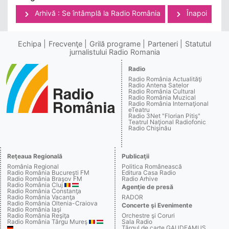
Arhivă : Se întâmplă la Radio România
Înapoi
Echipa
Frecvenţe
Grilă programe
Parteneri
Statutul
jurnalistului Radio Romania
Radio
Radio România Actualităţi
Radio Antena Satelor
Radio România Cultural
Radio România Muzical
Radio România Internaţional
eTeatru
Radio 3Net "Florian Pitiş"
Teatrul Naţional Radiofonic
Radio Chişinău
Reţeaua Regională
Publicaţii
România Regional
Politica Românească
Radio România Bucureşti FM
Editura Casa Radio
Radio România Braşov FM
Radio Arhive
Radio România Cluj
Agenţie de presă
Radio România Constanţa
Radio România Vacanţa
RADOR
Radio România Oltenia-Craiova
Concerte şi Evenimente
Radio România Iaşi
Radio România Reşiţa
Orchestre şi Coruri
Radio România Târgu Mureş
Sala Radio
Târgul de carte GAUDEAMUS