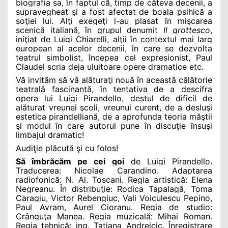
biografia sa, în faptul că, timp de câteva decenii, a
supravegheat şi a fost afectat de boala psihică a
soţiei lui. Alţi exegeţi l-au plasat în mişcarea
scenică italiană, în grupul denumit
Il grottesco
,
iniţiat de Luigi Chiarelli, alţii în contextul mai larg
european al acelor decenii, în care se dezvolta
teatrul simbolist, începea cel expresionist, Paul
Claudel scria deja uluitoare opere dramatice etc.
Vă invităm să vă alăturaţi nouă în această călătorie
teatrală fascinantă, în tentativa de a descifra
opera lui Luigi Pirandello, destul de dificil de
alăturat vreunei şcoli, vreunui curent, de a desluşi
estetica pirandelliană, de a aprofunda teoria măştii
şi modul în care autorul pune în discuţie însuşi
limbajul dramatic!
Audiţie plăcută şi cu folos!
Să îmbrăcăm pe cei goi
de Luigi Pirandello.
Traducerea: Nicolae Carandino. Adaptarea
radiofonică: N. Al. Toscani. Regia artistică: Elena
Negreanu. În distribuţie: Rodica Tapalagă, Toma
Caragiu, Victor Rebengiuc, Vali Voiculescu Pepino,
Paul Avram, Aurel Cioranu. Regia de studio:
Crânguţa Manea. Regia muzicală: Mihai Roman.
Regia tehnică: ing. Tatiana Andreicic. Înregistrare