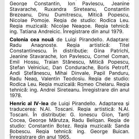
George Constantin, Ion Pavlescu, Jeanine
Stavarache, Ruxandra Sireteanu, Constantin
Brezeanu, Dinu Dumitrescu, Mitică Popescu,
Nicolae Pomoje. Regia de studio: Rodica Leu.
Regia muzicală: Nicolae Neagoe. Regia tehnică:
ing. Tatiana Andreicic. Înregistrare din anul 1979.
Colonia cea nouă
de Luigi Pirandello. Adaptare:
Radu Anagnoste. Regia artistică: Titel
Constantinescu. În distribuţie: Gina Patrichi,
Jeanine Stavarache, Ion Pavlescu, Cornel Coman,
Emil Hossu, Traian Stănescu, Mitică Popescu,
Ştefan Velniciuc, Dan Condurache, Boris Petroff,
Andi Ştefănescu, Mihai Dinvale, Papil Panduru,
Radu Neag, Valentin Teodosiu. Regia de studio:
Rodica Leu. Regia muzicală: Romeo Chelaru. Regia
tehnică: ing. Andrei Sireteanu. Înregistrare din anul
1978.
Henric al IV-lea
de Luigi Pirandello. Adaptarea şi
traducerea: N.Al. Toscani. Regia artistică: N.Al.
Toscani. În distribuţie: G. Ionescu Gion, Tanţi
Cocea, George Mărutza, Radu Beligan. Regia de
studio: Constantin Botez. Regia muzicală: Sanda
Bobescu. Regia tehnică: ing. George Buican.
Înregistrare din anul 1965.