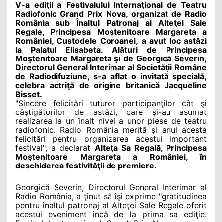
V-a ediţii a
Festivalului Internaţional de Teatru
Radiofonic Grand Prix Nova, organizat de Radio
România sub Înaltul Patronaj al Alteţei Sale
Regale, Principesa Moştenitoare Margareta a
României, Custodele Coroanei,
a avut loc astăzi
la Palatul Elisabeta. Alături de
Principesa
Moştenitoare Margareta şi de
Georgică Severin,
Directorul General Interimar al Societăţii Române
de Radiodifuziune, s-a aflat o invitată specială,
celebra actriţă de origine britanică Jacqueline
Bisset.
"Sincere felicitări tuturor participanţilor cât şi
câştigătorilor de astăzi, care şi-au asumat
realizarea la un înalt nivel a unor piese de teatru
radiofonic. Radio România merită şi anul acesta
felicitări pentru organizarea acestui important
festival", a declarat
Alteţa Sa Regală,
Principesa
Moştenitoare Margareta a României, în
deschiderea festivităţii de premiere.
Georgică Severin, Directorul General Interimar al
Radio România
, a ţinut să îşi exprime
"gratitudinea
pentru
înaltul patronaj al Alteţei Sale Regale oferit
acestui eveniment încă de la prima sa ediţie.