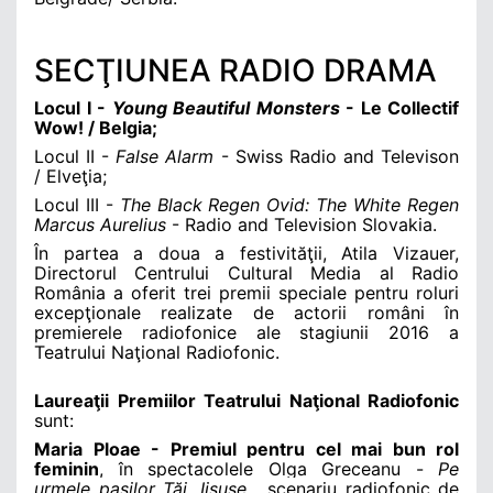
SECŢIUNEA RADIO DRAMA
Locul
I -
Young Beautiful Monsters
- Le Collectif
Wow! / Belgia;
Locul
II -
False Alarm
- Swiss Radio and Televison
/ Elveţia;
Locul III -
The Black Regen Ovid: The White Regen
Marcus Aurelius
- Radio and Television Slovakia
.
În partea a doua a festivităţii,
Atila Vizauer,
Directorul Centrului Cultural Media al Radio
România
a oferit trei premii speciale
pentru roluri
excepţionale realizate de
actorii români
în
premierele radiofonice ale stagiunii 2016 a
Teatrului Naţional Radiofonic.
Laureaţii Premiilor Teatrului Naţional Radiofonic
sunt:
Maria Ploae - Premiul pentru cel mai bun rol
feminin
, în spectacolele Olga Greceanu -
Pe
urmele paşilor Tăi, Iisuse...
scenariu radiofonic de