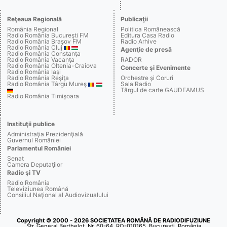
Reţeaua Regională
Publicaţii
România Regional
Politica Românească
Radio România Bucureşti FM
Editura Casa Radio
Radio România Braşov FM
Radio Arhive
Radio România Cluj
Agenţie de presă
Radio România Constanţa
Radio România Vacanţa
RADOR
Radio România Oltenia-Craiova
Concerte şi Evenimente
Radio România Iaşi
Radio România Reşiţa
Orchestre şi Coruri
Radio România Târgu Mureş
Sala Radio
Târgul de carte GAUDEAMUS
Radio România Timişoara
Instituţii publice
Administraţia Prezidenţială
Guvernul României
Parlamentul României
Senat
Camera Deputaţilor
Radio şi TV
Radio România
Televiziunea Română
Consiliul Naţional al Audiovizualului
Copyright © 2000 - 2026 SOCIETATEA ROMÂNĂ DE RADIODIFUZIUNE
Str. General Berthelot, Nr. 60-64, RO-010165, Bucureşti, România