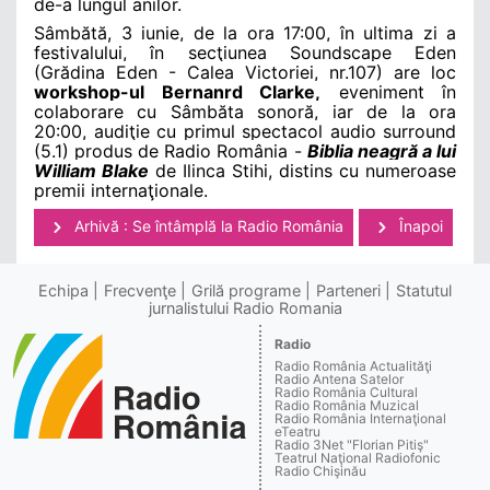
de-a lungul anilor.
Sâmbătă, 3 iunie, de la ora 17:00, în ultima zi a
festivalului,
în secţiunea Soundscape Eden
(Grădina Eden - Calea Victoriei, nr.107)
are loc
workshop-ul Bernanrd Clarke,
eveniment în
colaborare cu Sâmbăta sonoră, iar de la ora
20:00,
audiţie cu primul spectacol audio surround
(5.1) produs de Radio România -
Biblia neagră a lui
William Blake
de Ilinca Stihi, distins cu numeroase
premii internaţionale.
Arhivă : Se întâmplă la Radio România
Înapoi
Echipa
Frecvenţe
Grilă programe
Parteneri
Statutul
jurnalistului Radio Romania
Radio
Radio România Actualităţi
Radio Antena Satelor
Radio România Cultural
Radio România Muzical
Radio România Internaţional
eTeatru
Radio 3Net "Florian Pitiş"
Teatrul Naţional Radiofonic
Radio Chişinău