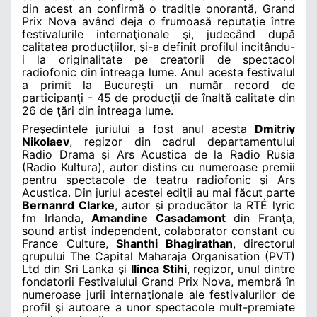
din acest an confirmă o tradiţie onorantă, Grand
Prix Nova având deja o frumoasă reputaţie între
festivalurile internaţionale şi, judecând după
calitatea producţiilor, şi-a definit profilul incitându-
i la originalitate pe creatorii de spectacol
radiofonic din întreaga lume. Anul acesta festivalul
a primit la Bucureşti un număr record de
participanţi - 45 de producţii de înaltă calitate din
26 de ţări
din întreaga lume.
Preşedintele juriului a fost anul acesta
Dmitriy
Nikolaev
, regizor din cadrul departamentului
Radio Drama şi Ars Acustica de la Radio Rusia
(Radio Kultura), autor distins cu numeroase premii
pentru spectacole de teatru radiofonic şi Ars
Acustica. Din juriul acestei ediţii au mai făcut parte
Bernanrd Clarke
, autor şi producător la RTÉ lyric
fm Irlanda,
Amandine Casadamont
din Franţa,
sound artist independent, colaborator constant cu
France Culture,
Shanthi Bhagirathan
, directorul
grupului The Capital Maharaja Organisation (PVT)
Ltd din Sri Lanka şi
Ilinca Stihi
, regizor, unul dintre
fondatorii Festivalului Grand Prix Nova, membră în
numeroase jurii internaţionale ale festivalurilor de
profil şi autoare a unor spectacole mult-premiate