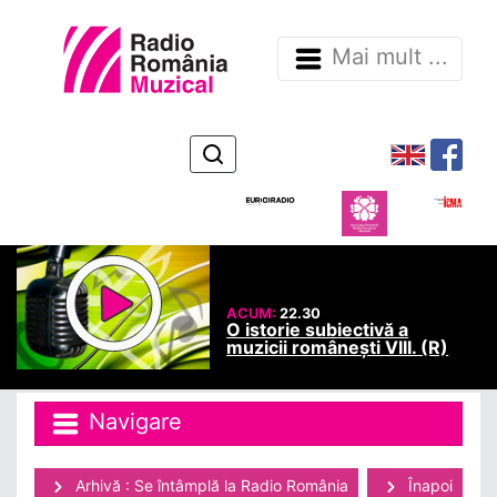
Mai mult ...
ACUM:
22.30
O istorie subiectivă a
muzicii românești VIII. (R)
Navigare
Arhivă : Se întâmplă la Radio România
Înapoi