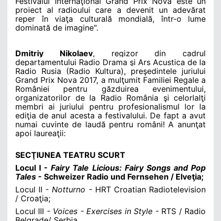
Festivalul Internaţional Grand Prix Nova este un
proiect al radioului care a devenit un adevărat
reper în viaţa culturală mondială, într-o lume
dominată de imagine
".
Dmitriy Nikolaev
, regizor din cadrul
departamentului Radio Drama şi Ars Acustica de la
Radio Rusia (Radio Kultura), preşedintele juriului
Grand Prix Nova 2017
, a mulţumit
Familiei Regale a
României pentru găzduirea evenimentului,
organizatorilor de la Radio România şi celorlalţi
membri ai juriului pentru profesionalismul lor la
ediţia de anul acesta a festivalului. De fapt a avut
numai cuvinte de laudă pentru români! A anunţat
apoi laureaţii:
SECŢIUNEA TEATRU SCURT
Locul
I -
Fairy Tale Licious: Fairy Songs and Pop
Tales
- Schweizer Radio und Fernsehen / Elveţia;
Locul
II -
Notturno
- HRT Croatian Radiotelevision
/ Croaţia;
Locul III -
Voices - Exercises in Style
- RTS / Radio
Belgrade/ Serbia.