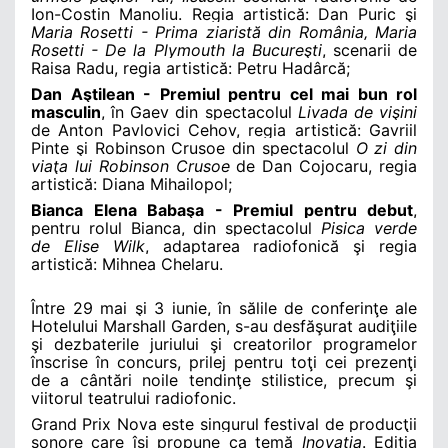
Ion-Costin Manoliu. Regia artistică: Dan Puric şi
Maria Rosetti - Prima ziaristă din România, Maria
Rosetti - De la Plymouth la Bucureşti
, scenarii de
Raisa Radu, regia artistică: Petru Hadârcă;
Dan Aştilean - Premiul pentru cel mai bun rol
masculin
, în Gaev din spectacolul
Livada de vişini
de Anton Pavlovici Cehov, regia artistică: Gavriil
Pinte şi Robinson Crusoe din spectacolul
O zi din
viaţa lui Robinson Crusoe
de Dan Cojocaru, regia
artistică: Diana Mihailopol;
Bianca Elena Babaşa - Premiul pentru debut
,
pentru rolul Bianca, din spectacolul
Pisica verde
de Elise Wilk
, adaptarea radiofonică şi regia
artistică: Mihnea Chelaru.
Între 29 mai şi 3 iunie, în sălile de conferinţe ale
Hotelului
Marshall Garden
, s-au desfăşurat audiţiile
şi dezbaterile juriului şi creatorilor programelor
înscrise în concurs, prilej pentru toţi cei prezenţi
de a cântări noile tendinţe stilistice, precum şi
viitorul teatrului radiofonic.
Grand Prix Nova este singurul festival de producţii
sonore care îşi propune ca temă
Inovaţia
. Ediţia