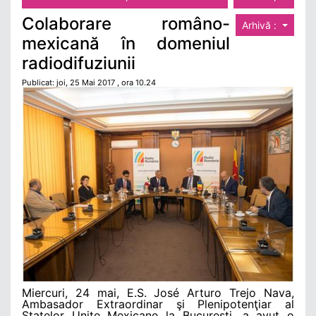
Colaborare româno-
Arhivă :
mexicană în domeniul
radiodifuziunii
Publicat: joi, 25 Mai 2017 , ora 10.24
Miercuri, 24 mai, E.S. José Arturo Trejo Nava,
Ambasador Extraordinar şi Plenipotenţiar al
Statelor Unite Mexicane la Bucureşti, a avut o