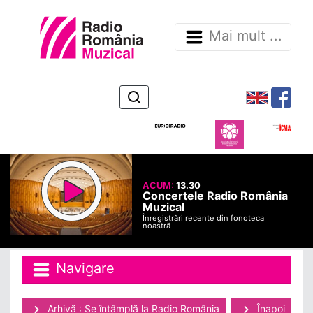
Mai mult ...
ACUM:
13.30
Concertele Radio România
Muzical
Înregistrări recente din fonoteca
noastră
Navigare
Arhivă : Se întâmplă la Radio România
Înapoi