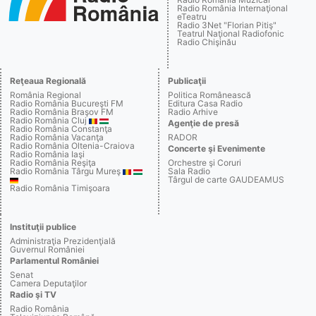
Radio România Internaţional
eTeatru
Radio 3Net "Florian Pitiş"
Teatrul Naţional Radiofonic
Radio Chişinău
Reţeaua Regională
Publicaţii
România Regional
Politica Românească
Radio România Bucureşti FM
Editura Casa Radio
Radio România Braşov FM
Radio Arhive
Radio România Cluj
Agenţie de presă
Radio România Constanţa
Radio România Vacanţa
RADOR
Radio România Oltenia-Craiova
Concerte şi Evenimente
Radio România Iaşi
Radio România Reşiţa
Orchestre şi Coruri
Radio România Târgu Mureş
Sala Radio
Târgul de carte GAUDEAMUS
Radio România Timişoara
Instituţii publice
Administraţia Prezidenţială
Guvernul României
Parlamentul României
Senat
Camera Deputaţilor
Radio şi TV
Radio România