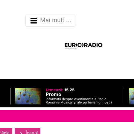
Mai mult ...
Urmează:
15.25
Promo
Informaţii despre evenimentele Radio
România Muzical şi ale partenerilor noştri
mânia
Înapoi