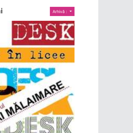
i
Arhivă :