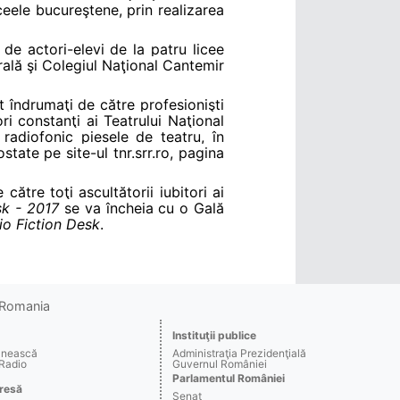
ceele bucureştene, prin realizarea
 de actori-elevi de la patru licee
ală şi Colegiul Naţional Cantemir
t îndrumaţi de către profesionişti
ri constanţi ai Teatrului Naţional
ă radiofonic piesele de teatru, în
tate pe site-ul tnr.srr.ro, pagina
către toţi ascultătorii iubitori ai
sk - 2017
se va încheia cu o Gală
io Fiction Desk
.
o Romania
Instituţii publice
ânească
Administraţia Prezidenţială
 Radio
Guvernul României
Parlamentul României
resă
Senat