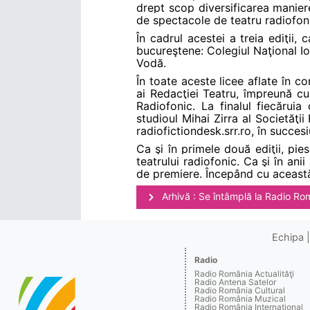
drept scop diversificarea maniere
de spectacole de teatru radiofon
În cadrul acestei a treia ediţii,
bucureştene: Colegiul Naţional I
Vodă.
În toate aceste licee aflate în c
ai Redacţiei Teatru, împreună cu 
Radiofonic. La finalul fiecăruia 
studioul Mihai Zirra al Societăţi
radiofictiondesk.srr.ro, în succesiu
Ca şi în primele două ediţii, pies
teatrului radiofonic. Ca şi în ani
de premiere. Începând cu această 
Arhivă : Se întâmplă la Radio Ro
Echipa
Radio
Radio România Actualităţi
Radio Antena Satelor
Radio România Cultural
Radio România Muzical
Radio România Internaţional