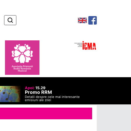
Apoi:
15.29
Promo RRM
Detalii despre cele mai interesante
emisiuni ale zilei