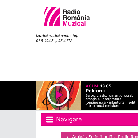
Muzică clasică pentru toţi
97.6, 104.8 şi 95.4 FM
ACUM:
13.05
Polifonii
Baroc, clasic, romantic, coral,
creație și interpretare
românească - înlănțuite inedit
într-o nouă emisiune
Navigare
Arhivă : Se întâmplă la Radio Ro