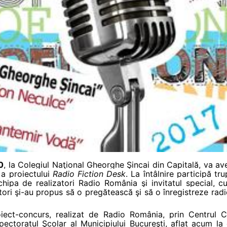
0
, la Colegiul Naţional Gheorghe Şincai din Capitală, va a
e a proiectului
Radio Fiction Desk
. La întâlnire participă tr
hipa de realizatori Radio România şi invitatul special, c
ctori şi-au propus să o pregătească şi să o înregistreze rad
iect-concurs, realizat de Radio România, prin Centrul C
pectoratul Şcolar al Municipiului Bucureşti, aflat acum la 