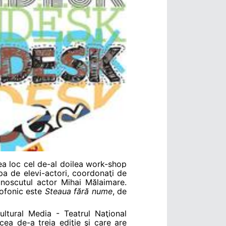
vea loc cel de-al doilea work-shop
upa de elevi-actori, coordonaţi de
unoscutul actor Mihai Mălaimare.
iofonic este
Steaua fără nume
, de
ultural Media - Teatrul Naţional
cea de-a treia ediţie şi care are