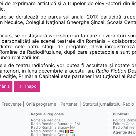
i de exprimare artistică şi a trupelor de elevi-actori din li
ic.
 care se derulează pe parcursul anului 2017, participă trupe
on Neculce, Colegiul Naţional Gheorghe Şincai, Şcoala Centr
oncurs, se desfăşoară workshop-uri la care elevii-actori sun
personalităţi ale scenei teatrale din România - colaborato
dintre cele patru stagii de pregătire, elevii înregistreaz
i Române de Radiodifuziune, după care spectacolele sunt pos
nea realizării lor.
ele de teatru radiofonic vor putea fi ascultate şi notate de 
i anteriori, în luna decembrie a acestui an,
Radio Fiction De
ediţie, Primăria Capitalei este partener instituţional al
Rad
mânia
Înapoi
Frecvenţe
Grilă programe
Parteneri
Statutul jurnalistului Radi
Reţeaua Regională
Publicaţii
România Regional
Politica Rom
Radio România Bucureşti FM
Editura Casa
Radio România Braşov FM
Radio Arhive
Radio România Cluj
Agenţie de p
Radio România Constanţa