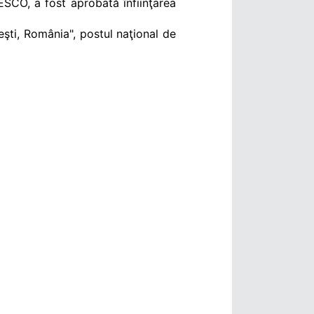
SCO, a fost aprobată înfiinţarea
eşti, România", postul naţional de