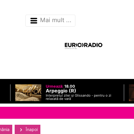
Mai mult ...
Urmează:
18.00
Arpeggio (R)
Interpretul zilei și Glissando - pentru o zi
relaxată de vară
mânia
Înapoi