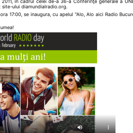
 2011, în cadrul celei de-a 36-a Conferinţe generale a UNE
t site-ului diamundialradio.org.
ora 17:00, se inaugura, cu apelul "Alo, Alo aici Radio Bucur
 lumea!