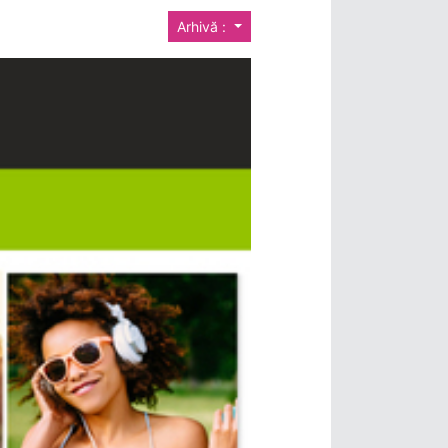
Arhivă :