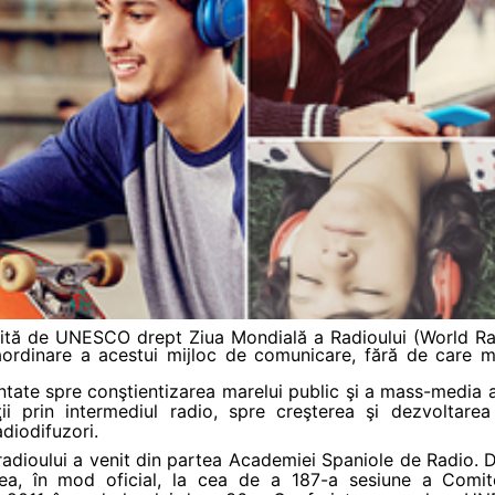
bilită de UNESCO drept Ziua Mondială a Radioului (World R
aordinare a acestui mijloc de comunicare, fără de care 
entate spre conştientizarea marelui public şi a mass-media 
aţii prin intermediul radio, spre creşterea şi dezvoltarea
adiodifuzori.
 radioului a venit din partea Academiei Spaniole de Radio.
, în mod oficial, la cea de a 187-a sesiune a Comit