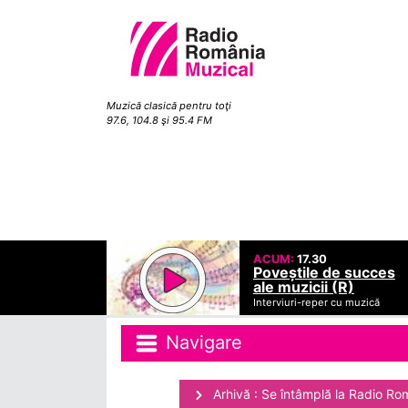
Muzică clasică pentru toţi
97.6, 104.8 şi 95.4 FM
ACUM:
17.30
Poveștile de succes
ale muzicii (R)
Interviuri-reper cu muzică
Navigare
Arhivă : Se întâmplă la Radio Ro