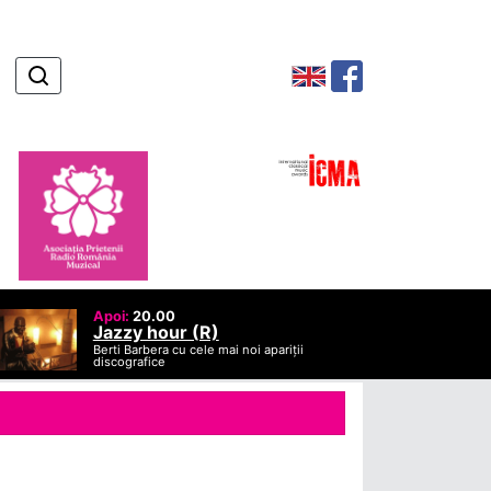
Apoi:
20.00
Jazzy hour (R)
Berti Barbera cu cele mai noi apariții
discografice