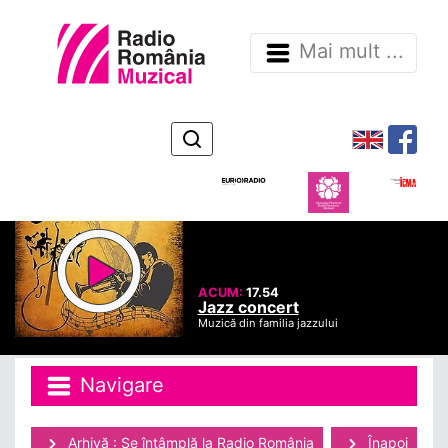
Mai mult ...
ACUM:
17.54
Jazz concert
Muzică din familia jazzului
Navigare
Arhivă : Se întâmplă la Radio România
Înapoi