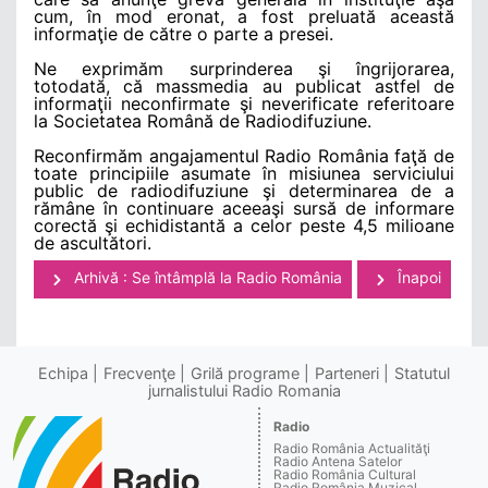
cum, în mod eronat, a fost preluată această
informaţie de către o parte a presei.
Ne exprimăm surprinderea şi îngrijorarea,
totodată, că massmedia au publicat astfel de
informaţii neconfirmate şi neverificate referitoare
la Societatea Română de Radiodifuziune.
Reconfirmăm angajamentul Radio România faţă de
toate principiile asumate în misiunea serviciului
public de radiodifuziune şi determinarea de a
rămâne în continuare aceeaşi sursă de informare
corectă şi echidistantă a celor peste 4,5 milioane
de ascultători.
Arhivă : Se întâmplă la Radio România
Înapoi
Echipa
Frecvenţe
Grilă programe
Parteneri
Statutul
jurnalistului Radio Romania
Radio
Radio România Actualităţi
Radio Antena Satelor
Radio România Cultural
Radio România Muzical