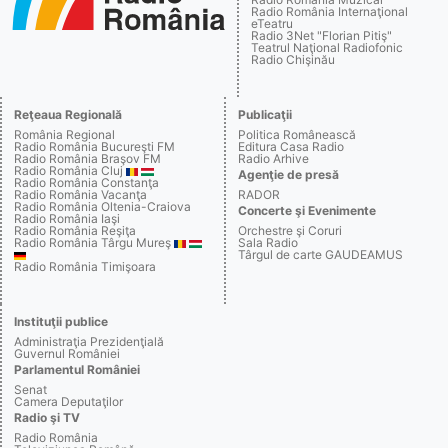
Radio România Internaţional
eTeatru
Radio 3Net "Florian Pitiş"
Teatrul Naţional Radiofonic
Radio Chişinău
Reţeaua Regională
Publicaţii
România Regional
Politica Românească
Radio România Bucureşti FM
Editura Casa Radio
Radio România Braşov FM
Radio Arhive
Radio România Cluj
Agenţie de presă
Radio România Constanţa
Radio România Vacanţa
RADOR
Radio România Oltenia-Craiova
Concerte şi Evenimente
Radio România Iaşi
Radio România Reşiţa
Orchestre şi Coruri
Radio România Târgu Mureş
Sala Radio
Târgul de carte GAUDEAMUS
Radio România Timişoara
Instituţii publice
Administraţia Prezidenţială
Guvernul României
Parlamentul României
Senat
Camera Deputaţilor
Radio şi TV
Radio România