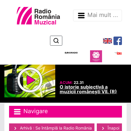
Mai mult ...
ACUM:
22.31
O istorie subiectivă a
muzicii românești VII. (R)
Navigare
Arhivă : Se întâmplă la Radio România
Înapoi