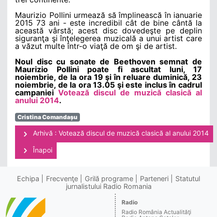
Maurizio Pollini urmează să împlinească în ianuarie
2015 73 ani - este incredibil cât de bine cântă la
această vârstă; acest disc dovedeşte pe deplin
siguranţa şi înţelegerea muzicală a unui artist care
a văzut multe într-o viaţă de om şi de artist.
Noul disc cu sonate de Beethoven semnat de
Maurizio Pollini poate fi ascultat luni, 17
noiembrie, de la ora 19 şi în reluare duminică, 23
noiembrie, de la ora 13.05 şi este inclus în cadrul
campaniei
Votează discul de muzică clasică al
anului 2014
.
Cristina Comandașu
Arhivă : Votează discul de muzică clasică al anului 2014
Înapoi
Echipa
Frecvenţe
Grilă programe
Parteneri
Statutul
jurnalistului Radio Romania
Radio
Radio România Actualităţi