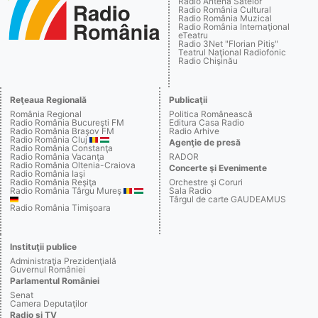
Radio Antena Satelor
Radio România Cultural
Radio România Muzical
Radio România Internaţional
eTeatru
Radio 3Net "Florian Pitiş"
Teatrul Naţional Radiofonic
Radio Chişinău
Reţeaua Regională
Publicaţii
România Regional
Politica Românească
Radio România Bucureşti FM
Editura Casa Radio
Radio România Braşov FM
Radio Arhive
Radio România Cluj
Agenţie de presă
Radio România Constanţa
Radio România Vacanţa
RADOR
Radio România Oltenia-Craiova
Concerte şi Evenimente
Radio România Iaşi
Radio România Reşiţa
Orchestre şi Coruri
Radio România Târgu Mureş
Sala Radio
Târgul de carte GAUDEAMUS
Radio România Timişoara
Instituţii publice
Administraţia Prezidenţială
Guvernul României
Parlamentul României
Senat
Camera Deputaţilor
Radio şi TV