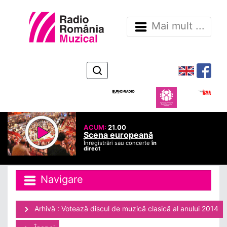
Mai mult ...
ACUM:
21.00
Scena europeană
Înregistrări sau concerte
în
direct
Navigare
Arhivă : Votează discul de muzică clasică al anului 2014