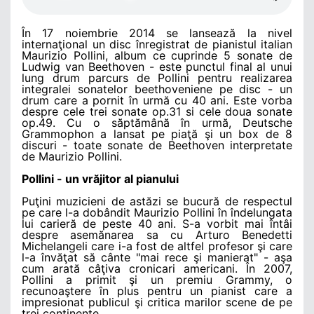
În 17 noiembrie 2014 se lansează la nivel
internaţional un disc înregistrat de pianistul italian
Maurizio Pollini, album ce cuprinde 5 sonate de
Ludwig van Beethoven - este punctul final al unui
lung drum parcurs de Pollini pentru realizarea
integralei sonatelor beethoveniene pe disc - un
drum care a pornit în urmă cu 40 ani. Este vorba
despre cele trei sonate op.31 si cele doua sonate
op.49. Cu o săptămână în urmă, Deutsche
Grammophon a lansat pe piaţă şi un box de 8
discuri - toate sonate de Beethoven interpretate
de Maurizio Pollini.
Pollini - un vrăjitor al pianului
Puţini muzicieni de astăzi se bucură de respectul
pe care l-a dobândit Maurizio Pollini în îndelungata
lui carieră de peste 40 ani. S-a vorbit mai întâi
despre asemănarea sa cu Arturo Benedetti
Michelangeli care i-a fost de altfel profesor şi care
l-a învăţat să cânte "mai rece şi manierat" - aşa
cum arată câţiva cronicari americani. În 2007,
Pollini a primit şi un premiu Grammy, o
recunoaştere în plus pentru un pianist care a
impresionat publicul şi critica marilor scene de pe
trei continente.