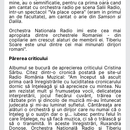
mine, au o semnificatie, pentru ca prima oara cand
am cantat cu orchestra radio pe scena Salii Radio,
intr-un spectacol "Va place opera" (eram in primul
an de facultate), am cantat o arie din
Samson si
Dalila
.
Orchestra Nationala Radio imi este cea mai
apropiata dintre orchestrele Romaniei - din
copilarie am crescut alaturi de membrii ei. Tiberiu
Soare este unul dintre cei mai minunati dirijori
romani".
Părerea criticului
Albumul se bucură de aprecierea criticului Cristina
Sârbu. Citez dintr-o cronică postată pe site-ul
Radio România Muzical: "Am început să ascult
prima oară înregistrările cu luciditatea cronicarului
dornic să înţeleagă şi să aprecieze cu mintea. Nu
am rezistat mult şi frumuseţea vocii, delicateţea
interpretării, jocul fiecărui cuvânt, trăirea ce
răzbate prin şi dincolo de muzică mi-au întunecat
judecata şi mi-au luminat sufletul. Cântăreaţa are
alături o orchestră şi un dirijor care nu numai că o
înţeleg şi o susţin dar o şi... iubesc pentru felul în
care înţelege, nu să facă muzica, ci să o trăiască şi
să o transmită. În aceste înregistrări, Ruxandra
Donose, Orchestra Naţională Radio şi Tiberiu