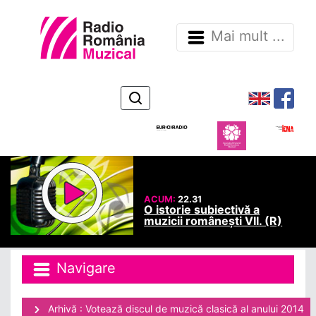
Mai mult ...
ACUM:
22.31
O istorie subiectivă a
muzicii românești VII. (R)
Navigare
Arhivă : Votează discul de muzică clasică al anului 2014