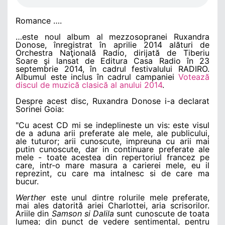
Romance ….
…este noul album al mezzosopranei Ruxandra
Donose, înregistrat în aprilie 2014 alături de
Orchestra Naţională Radio, dirijată de Tiberiu
Soare şi lansat de Editura Casa Radio în 23
septembrie 2014, în cadrul festivalului RADIRO.
Albumul este inclus în cadrul campaniei
Votează
discul de muzică clasică al anului 2014
.
Despre acest disc, Ruxandra Donose i-a declarat
Sorinei Goia:
"Cu acest CD mi se indeplineste un vis: este visul
de a aduna arii preferate ale mele, ale publicului,
ale tuturor; arii cunoscute, impreuna cu arii mai
putin cunoscute, dar in continuare preferate ale
mele - toate acestea din repertoriul francez pe
care, intr-o mare masura a carierei mele, eu il
reprezint, cu care ma intalnesc si de care ma
bucur.
Werther
este unul dintre rolurile mele preferate,
mai ales datorită ariei Charlottei, aria scrisorilor.
Ariile din
Samson si Dalila
sunt cunoscute de toata
lumea; din punct de vedere sentimental, pentru