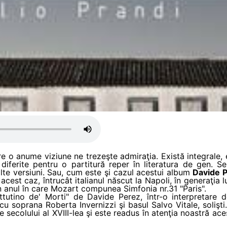
re o anume viziune ne trezeşte admiraţia. Există integrale, e
ţii diferite pentru o partitură reper în literatura de gen
te versiuni. Sau, cum este şi cazul acestui album
Davide 
acest caz, întrucât italianul născut la Napoli, în generaţia l
în anul în care Mozart compunea Simfonia nr.31 "Paris".
utino de' Morti" de Davide Perez, într-o interpretare de
 cu soprana Roberta Invernizzi şi basul Salvo Vitale, solişt
 secolului al XVIII-lea şi este readus în atenţia noastră ac