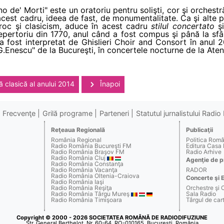
no de' Morti" este un oratoriu pentru solişti, cor şi orchestră
 acest cadru, ideea de fast, de monumentalitate. Ca şi alte
roc şi clasicism, aduce în acest cadru
stilul concertato
şi
epertoriu din 1770, anul când a fost compus şi până la sfâr
fost interpretat de Ghislieri Choir and Consort în anul 201
 "G.Enescu" de la Bucureşti, în concertele nocturne de la At
 clasică al anului 2014
Înapoi
Frecvenţe
Grilă programe
Parteneri
Statutul jurnalistului Radi
Reţeaua Regională
Publicaţii
România Regional
Politica Rom
Radio România Bucureşti FM
Editura Casa
Radio România Braşov FM
Radio Arhive
Radio România Cluj
Agenţie de p
Radio România Constanţa
Radio România Vacanţa
RADOR
Radio România Oltenia-Craiova
Concerte şi 
Radio România Iaşi
Radio România Reşiţa
Orchestre şi 
Radio România Târgu Mureş
Sala Radio
Radio România Timişoara
Târgul de c
Copyright © 2000 - 2026 SOCIETATEA ROMÂNĂ DE RADIODIFUZIUNE
Str. General Berthelot, Nr. 60-64, RO-010165, Bucureşti, România