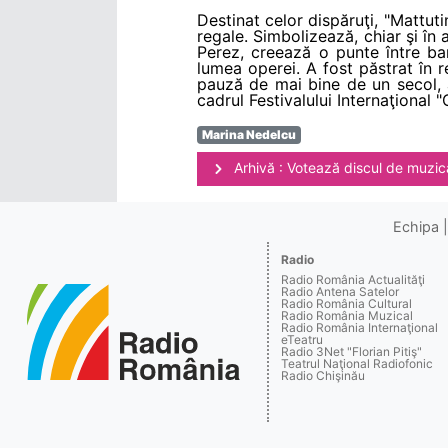
Destinat celor dispăruţi, "Mattuti
regale. Simbolizează, chiar şi în
Perez, creează o punte între ba
lumea operei. A fost păstrat în r
pauză de mai bine de un secol, a 
cadrul Festivalului Internaţional
Marina Nedelcu
Arhivă : Votează discul de muzică
Echipa
Radio
Radio România Actualităţi
Radio Antena Satelor
Radio România Cultural
Radio România Muzical
Radio România Internaţional
eTeatru
Radio 3Net "Florian Pitiş"
Teatrul Naţional Radiofonic
Radio Chişinău