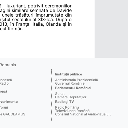
 - luxuriant, potrivit ceremoniilor
 pagini similare semnate de Davide
 unele trăsături împrumutate din
şitul secolului al XIX-lea. După o
3, în Franţa, Italia, Olanda şi în
eneul Român.
o Romania
Instituţii publice
ânească
Administraţia Prezidenţială
 Radio
Guvernul României
Parlamentul României
resă
Senat
Camera Deputaţilor
Evenimente
Radio şi TV
Coruri
Radio România
Televiziunea Română
arte GAUDEAMUS
Consiliul Naţional al Audiovizualului