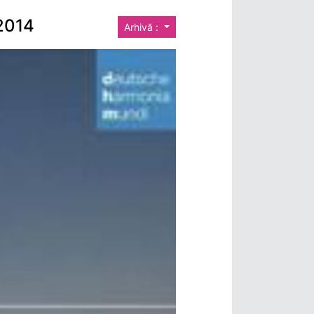
 2014
Arhivă :