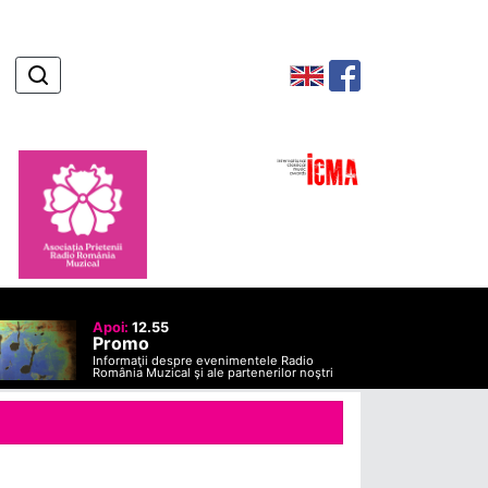
Apoi:
12.55
Promo
Informaţii despre evenimentele Radio
România Muzical şi ale partenerilor noştri