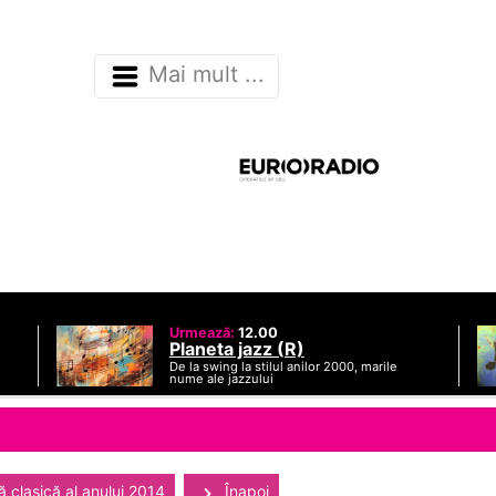
Mai mult ...
Urmează:
12.00
Planeta jazz (R)
De la swing la stilul anilor 2000, marile
nume ale jazzului
 clasică al anului 2014
Înapoi