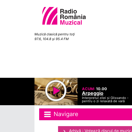
Muzică clasică pentru toţi
97.6, 104.8 şi 95.4 FM
ACUM:
10.00
Arpeggio
Interpretul zilei și Glissando -
pentru o zi relaxată de vară
Navigare
Arhivă : Votează discul de muzică