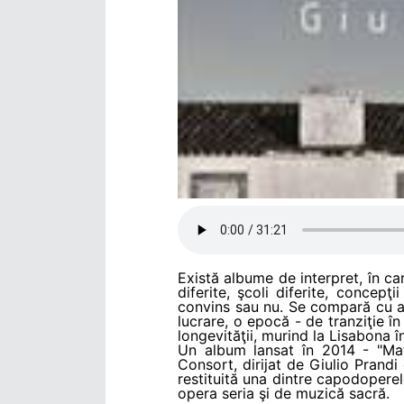
Există albume de interpret, în ca
diferite, şcoli diferite, concep
convins sau nu. Se compară cu al
lucrare, o epocă - de tranziţie în 
longevităţii, murind la Lisabona 
Un album lansat în 2014 - "Matt
Consort, dirijat de Giulio Prandi
restituită una dintre capodoperele
opera seria şi de muzică sacră.