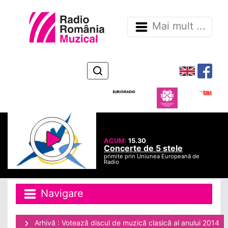
Mai mult ...
ACUM:
15.30
Concerte de 5 stele
primite prin Uniunea Europeană de
Radio
Navigare
Arhivă : Votează discul de muzică clasică al anului 2014