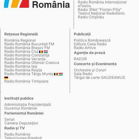
Radio România Internaţional
eTeatru
Radio 3Net "Florian Pitiş"
Teatrul Naţional Radiofonic
Radio Chişinău
Reţeaua Regională
Publicaţii
România Regional
Politica Românească
Radio România Bucureşti FM
Editura Casa Radio
Radio România Braşov FM
Radio Arhive
Radio România Cluj
Agenţie de presă
Radio România Constanţa
Radio România Vacanţa
RADOR
Radio România Oltenia-Craiova
Concerte şi Evenimente
Radio România Iaşi
Radio România Reşiţa
Orchestre şi Coruri
Radio România Târgu Mureş
Sala Radio
Târgul de carte GAUDEAMUS
Radio România Timişoara
Instituţii publice
Administraţia Prezidenţială
Guvernul României
Parlamentul României
Senat
Camera Deputaţilor
Radio şi TV
Radio România
Televiziunea Română