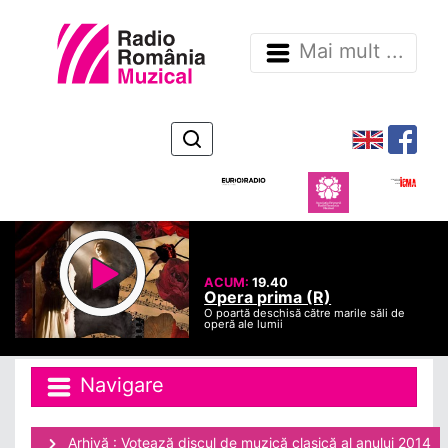
Mai mult ...
ACUM:
19.40
Opera prima (R)
O poartă deschisă către marile săli de
operă ale lumii
Navigare
Arhivă : Votează discul de muzică clasică al anului 2014