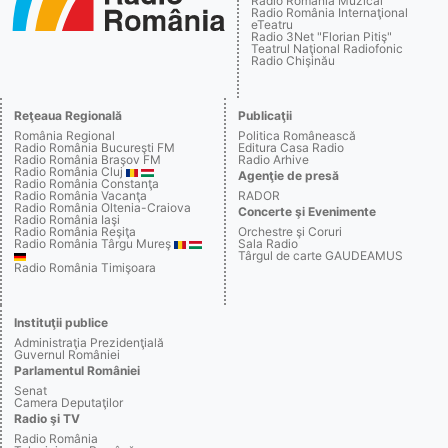
Radio România Muzical
Radio România Internaţional
eTeatru
Radio 3Net "Florian Pitiş"
Teatrul Naţional Radiofonic
Radio Chişinău
Reţeaua Regională
Publicaţii
România Regional
Politica Românească
Radio România Bucureşti FM
Editura Casa Radio
Radio România Braşov FM
Radio Arhive
Radio România Cluj
Agenţie de presă
Radio România Constanţa
Radio România Vacanţa
RADOR
Radio România Oltenia-Craiova
Concerte şi Evenimente
Radio România Iaşi
Radio România Reşiţa
Orchestre şi Coruri
Radio România Târgu Mureş
Sala Radio
Târgul de carte GAUDEAMUS
Radio România Timişoara
Instituţii publice
Administraţia Prezidenţială
Guvernul României
Parlamentul României
Senat
Camera Deputaţilor
Radio şi TV
Radio România