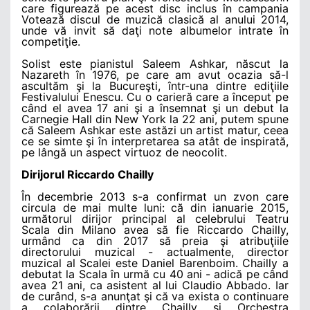
care figurează pe acest disc inclus în campania
Votează discul de muzică clasică al anului 2014,
unde vă invit să daţi note albumelor intrate în
competiţie.
Solist este pianistul Saleem Ashkar, născut la
Nazareth în 1976, pe care am avut ocazia să-l
ascultăm şi la Bucureşti, într-una dintre ediţiile
Festivalului Enescu. Cu o carieră care a început pe
când el avea 17 ani şi a însemnat şi un debut la
Carnegie Hall din New York la 22 ani, putem spune
că Saleem Ashkar este astăzi un artist matur, ceea
ce se simte şi în interpretarea sa atât de inspirată,
pe lângă un aspect virtuoz de neocolit.
Dirijorul Riccardo Chailly
În decembrie 2013 s-a confirmat un zvon care
circula de mai multe luni: că din ianuarie 2015,
următorul dirijor principal al celebrului Teatru
Scala din Milano avea să fie Riccardo Chailly,
urmând ca din 2017 să preia şi atribuţiile
directorului muzical - actualmente, director
muzical al Scalei este Daniel Barenboim. Chailly a
debutat la Scala în urmă cu 40 ani - adică pe când
avea 21 ani, ca asistent al lui Claudio Abbado. Iar
de curând, s-a anunţat şi că va exista o continuare
a colaborării dintre Chailly şi Orchestra