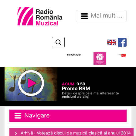
Mai mult ...
ACUM:
9.59
Promo RRM
Detalii despre cele mai interesante
emisiuni ale zilei
Navigare
Arhivă : Votează discul de muzică clasică al anului 2014