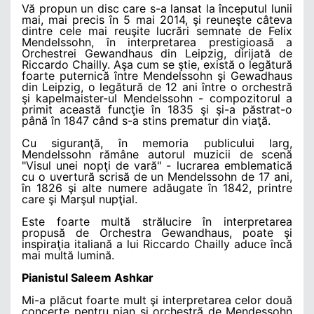
Vă propun un disc care s-a lansat la începutul lunii
mai, mai precis în 5 mai 2014, şi reuneşte câteva
dintre cele mai reuşite lucrări semnate de Felix
Mendelssohn, în interpretarea prestigioasă a
Orchestrei Gewandhaus din Leipzig, dirijată de
Riccardo Chailly. Aşa cum se ştie, există o legătură
foarte puternică între Mendelssohn şi Gewadhaus
din Leipzig, o legătură de 12 ani între o orchestră
şi kapelmaister-ul Mendelssohn - compozitorul a
primit această funcţie în 1835 şi şi-a păstrat-o
până în 1847 când s-a stins prematur din viaţă.
Cu siguranţă, în memoria publicului larg,
Mendelssohn rămâne autorul muzicii de scenă
"Visul unei nopţi de vară" - lucrarea emblematică
cu o uvertură scrisă de un Mendelssohn de 17 ani,
în 1826 şi alte numere adăugate în 1842, printre
care şi Marşul nupţial.
Este foarte multă strălucire în interpretarea
propusă de Orchestra Gewandhaus, poate şi
inspiraţia italiană a lui Riccardo Chailly aduce încă
mai multă lumină.
Pianistul Saleem Ashkar
Mi-a plăcut foarte mult şi interpretarea celor două
concerte pentru pian şi orchestră de Mendessohn