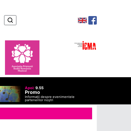
Apoi:
9.55
Promo
Informaţii despre evenimentele
partenerilor noştri