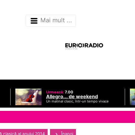
Mai mult ...
Urmează:
7.00
Allegro... de weekend
Un matinal clasic, într-un tempo vivace
 clasică al anului 2014
Înapoi