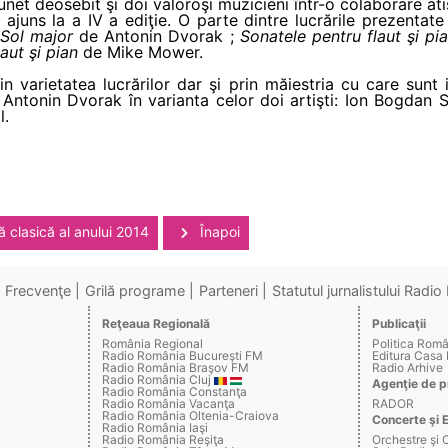
unet deosebit şi doi valoroşi muzicieni într-o colaborare ati
- ajuns la a IV a ediţie. O parte dintre lucrările prezenta
 Sol major
de Antonin Dvorak ;
Sonatele pentru flaut şi pi
aut şi pian
de Mike Mower.
 varietatea lucrărilor dar şi prin măiestria cu care sunt i
Antonin Dvorak în varianta celor doi artişti: Ion Bogdan S
l.
 clasică al anului 2014
Înapoi
Frecvenţe
Grilă programe
Parteneri
Statutul jurnalistului Radi
Reţeaua Regională
Publicaţii
România Regional
Politica Rom
Radio România Bucureşti FM
Editura Casa
Radio România Braşov FM
Radio Arhive
Radio România Cluj
Agenţie de p
Radio România Constanţa
Radio România Vacanţa
RADOR
Radio România Oltenia-Craiova
Concerte şi 
Radio România Iaşi
Radio România Reşiţa
Orchestre şi 