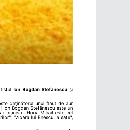
utistul
Ion Bogdan Stefănescu
şi
te deţinătorul unui flaut de aur
ul Ion Bogdan Stefănescu este un
ar pianistul Horia Mihail este cel
lor", "Vioara lui Enescu la sate",