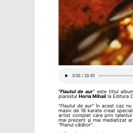
"
Flautul de aur
" este titlul albu
pianistul
Horia Mihail
la Editura 
"
Flautul de aur
" în acest caz nu
masiv de 18 karate creat specia
artist complet care prin talentul
mai prezent şi mai mediatizat art
"Pianul călător".