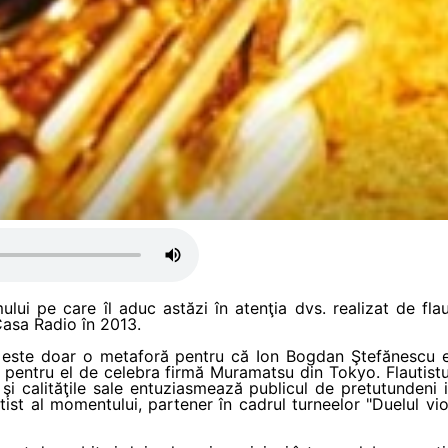
mului pe care îl aduc astăzi în atenţia dvs. realizat de fla
Casa Radio în 2013.
 este doar o metaforă pentru că Ion Bogdan Ştefănescu es
l pentru el de celebra firmă Muramatsu din Tokyo. Flautist
 şi calităţile sale entuziasmează publicul de pretutundeni i
ist al momentului, partener în cadrul turneelor "Duelul viori