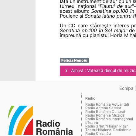
Iată un instrument de aur cu un s
turneul naţional "
Flautul de aur
"
acest album:
Sonatina op.100 în
Poulenc şi
Sonata latino pentru fl
Un CD care stârneşte interes prin
Sonatina op.100 în Sol major
de 
împreună cu pianistul Horia Mihai
Felicia Nenoiu
Arhivă : Votează discul de muzică
Echipa
Radio
Radio România Actualităţi
Radio Antena Satelor
Radio România Cultural
Radio România Muzical
Radio România Internaţional
eTeatru
Radio 3Net "Florian Pitiş"
Teatrul Naţional Radiofonic
Radio Chişinău