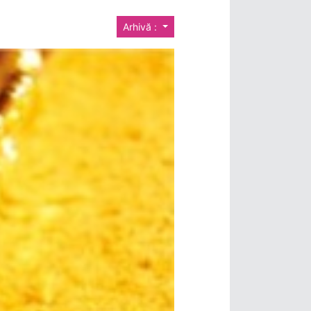
Arhivă :