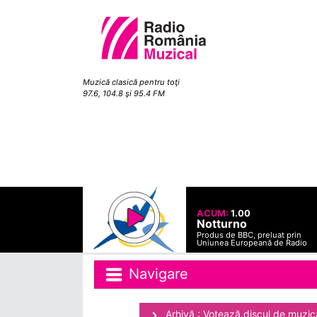
Muzică clasică pentru toţi
97.6, 104.8 şi 95.4 FM
ACUM:
1.00
Notturno
Produs de BBC, preluat prin
Uniunea Europeană de Radio
Navigare
Arhivă : Votează discul de muzică