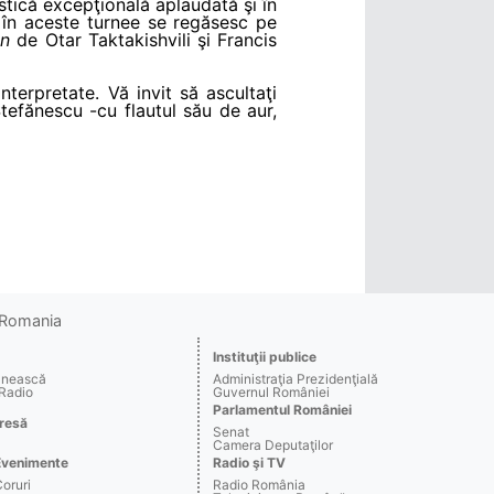
stică excepţională aplaudată şi în
te în aceste turnee se regăsesc pe
an
de Otar Taktakishvili şi Francis
nterpretate. Vă invit să ascultaţi
tefănescu -cu flautul său de aur,
o Romania
Instituţii publice
ânească
Administraţia Prezidenţială
 Radio
Guvernul României
Parlamentul României
resă
Senat
Camera Deputaţilor
Evenimente
Radio şi TV
Coruri
Radio România