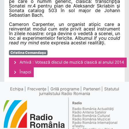
pe care o numim generic, clasică: transcripţia
Sonatei nr.4 pentru pian de Aleksandr Skriabin şi
Sonata catalog 503 în sol major de Johann
Sebastian Bach.
Cameron Carpenter, un organist atipic care a
reinventat modul cum este privit acest instrument
în zilele noastre: orga devine o vedetă a scenei, un
loc al experimentelor fericite. Albumul
If you could
read my mind
este expresia acestei realităţi.
Cristina Comandaşu
Arhivă : Votează discul de muzică clasică al anului 2014
Înapoi
Echipa
Frecvenţe
Grilă programe
Parteneri
Statutul
jurnalistului Radio Romania
Radio
Radio România Actualităţi
Radio Antena Satelor
Radio România Cultural
Radio România Muzical
Radio România Internaţional
eTeatru