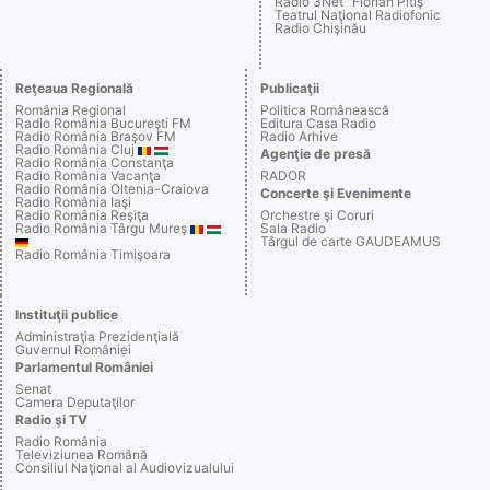
Radio 3Net "Florian Pitiş"
Teatrul Naţional Radiofonic
Radio Chişinău
Reţeaua Regională
Publicaţii
România Regional
Politica Românească
Radio România Bucureşti FM
Editura Casa Radio
Radio România Braşov FM
Radio Arhive
Radio România Cluj
Agenţie de presă
Radio România Constanţa
Radio România Vacanţa
RADOR
Radio România Oltenia-Craiova
Concerte şi Evenimente
Radio România Iaşi
Radio România Reşiţa
Orchestre şi Coruri
Radio România Târgu Mureş
Sala Radio
Târgul de carte GAUDEAMUS
Radio România Timişoara
Instituţii publice
Administraţia Prezidenţială
Guvernul României
Parlamentul României
Senat
Camera Deputaţilor
Radio şi TV
Radio România
Televiziunea Română
Consiliul Naţional al Audiovizualului