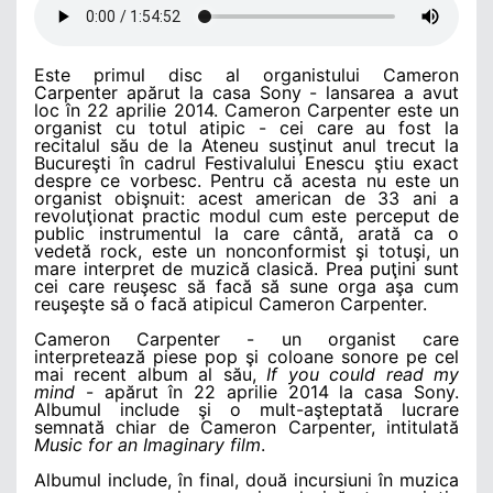
Este primul disc al organistului Cameron
Carpenter apărut la casa Sony - lansarea a avut
loc în 22 aprilie 2014. Cameron Carpenter este un
organist cu totul atipic - cei care au fost la
recitalul său de la Ateneu susţinut anul trecut la
Bucureşti în cadrul Festivalului Enescu ştiu exact
despre ce vorbesc. Pentru că acesta nu este un
organist obişnuit: acest american de 33 ani a
revoluţionat practic modul cum este perceput de
public instrumentul la care cântă, arată ca o
vedetă rock, este un nonconformist şi totuşi, un
mare interpret de muzică clasică. Prea puţini sunt
cei care reuşesc să facă să sune orga aşa cum
reuşeşte să o facă atipicul Cameron Carpenter.
Cameron Carpenter - un organist care
interpretează piese pop şi coloane sonore pe cel
mai recent album al său,
If you could read my
mind
- apărut în 22 aprilie 2014 la casa Sony.
Albumul include şi o mult-aşteptată lucrare
semnată chiar de Cameron Carpenter, intitulată
Music for an Imaginary film
.
Albumul include, în final, două incursiuni în muzica