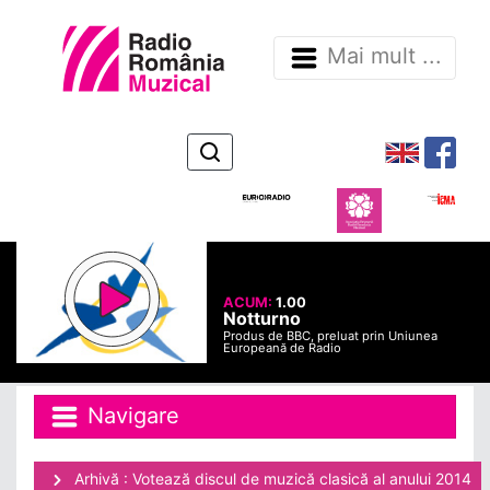
Mai mult ...
ACUM:
1.00
Notturno
Produs de BBC, preluat prin Uniunea
Europeană de Radio
Navigare
Arhivă : Votează discul de muzică clasică al anului 2014