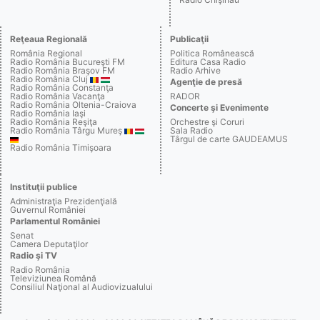
Reţeaua Regională
Publicaţii
România Regional
Politica Românească
Radio România Bucureşti FM
Editura Casa Radio
Radio România Braşov FM
Radio Arhive
Radio România Cluj
Agenţie de presă
Radio România Constanţa
Radio România Vacanţa
RADOR
Radio România Oltenia-Craiova
Concerte şi Evenimente
Radio România Iaşi
Radio România Reşiţa
Orchestre şi Coruri
Radio România Târgu Mureş
Sala Radio
Târgul de carte GAUDEAMUS
Radio România Timişoara
Instituţii publice
Administraţia Prezidenţială
Guvernul României
Parlamentul României
Senat
Camera Deputaţilor
Radio şi TV
Radio România
Televiziunea Română
Consiliul Naţional al Audiovizualului