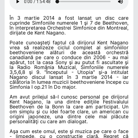
În 3 martie 2014 a fost lansat un disc care
cuprinde Simfoniile numerele 1 şi 7 de Beethoven,
în interpretarea Orchestrei Simfonice din Montreal,
dirijate de Kent Nagano.
Poate cunoaşteţi faptul că dirijorul Kent Nagano
vrea să realizeze ciclul complet al simfoniilor
beethoveniene alături de această orchestră
canadiană pe care o conduce din 2006 - au mai
apărut, tot la casa Sony şi au putut fi ascultate şi
la Radio România Muzical, Simfoniile numerele
3,5,6,8 şi 9. "Începutul - Utopia" şi-a intitulat
Nagano discul lansat în 3 martie 2014 - iar
călătoria în lumea muzicii beethoveniene începe cu
Simfonia I op.21 în Do major.
Am avut prilejul să-l cunosc personal pe dirijorul
Kent Nagano, la una dintre ediţiile Festivalului
Beethoven de la Bonn la care am participat. Un
om simplu şi cu idei foarte clare, un american cu
origini japoneze, una dintre cele mai plăcute
personalităţi cu care am dialogat.
Aşa cum este omul, este şi muzica pe care o face
- limpede, cu o construcţie clară. Regret că