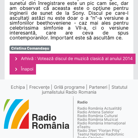
sunetul din înregistrare este un pic cam sec, dar
am observat că aceasta este o opţiune pentru
inginerii de sunet de la Sony. Discul pe care-l
ascultaţi astăzi nu este doar o a "n"-a versiune a
simfoniilor beethoveniene - caz mai ales pentru
celebrissima simfonie a VII-a, ci o versiune
interesantă, care are ceva de spus
contemporanilor. Important este să ascultăm ce.
Cristina Comandaşu
Arhivă : Votează discul de muzică clasică al anului 2014
Înapoi
Echipa
Frecvenţe
Grilă programe
Parteneri
Statutul
jurnalistului Radio Romania
Radio
Radio România Actualităţi
Radio Antena Satelor
Radio România Cultural
Radio România Muzical
Radio România Internaţional
eTeatru
Radio 3Net "Florian Pitiş"
Teatrul Naţional Radiofonic
Radio Chişinău