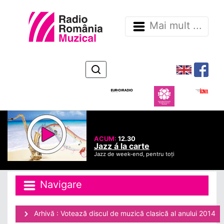
Mai mult ...
ACUM:
12.30
Jazz á la carte
Jazz de week-end, pentru toți
Navigare
Arhivă : Votează discul de muzică clasică al anului 2014