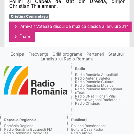
Pollini şi Capela de stat din Dresda, dirijor
Christian Thielemann.
Cristina Comandaşu
Arhivă : Votează discul de muzică clasică al anului 2014
Înapoi
Echipa
Frecvenţe
Grilă programe
Parteneri
Statutul
jurnalistului Radio Romania
Radio
Radio România Actualităţi
Radio Antena Satelor
Radio România Cultural
Radio România Muzical
Radio România Internaţional
eTeatru
Radio 3Net "Florian Pitiş"
Teatrul Naţional Radiofonic
Radio Chişinău
Reţeaua Regională
Publicaţii
România Regional
Politica Românească
Radio România Bucureşti FM
Editura Casa Radio
Radio România Braşov FM
Radio Arhive