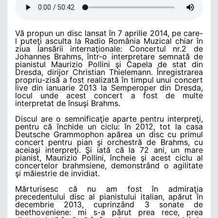
Vă propun un disc lansat în 7 aprilie 2014, pe care-
l puteţi asculta la Radio România Muzical chiar în
ziua lansării internaţionale: Concertul nr.2 de
Johannes Brahms, într-o interpretare semnată de
pianistul Maurizio Pollini şi Capela de stat din
Dresda, dirijor Christian Thielemann. Înregistrarea
propriu-zisă a fost realizată în timpul unui concert
live din ianuarie 2013 la Semperoper din Dresda,
locul unde acest concert a fost de multe
interpretat de însuşi Brahms.
Discul are o semnificaţie aparte pentru interpreţi,
pentru că închide un ciclu: în 2012, tot la casa
Deutsche Grammophon apărea un disc cu primul
concert pentru pian şi orchestră de Brahms, cu
aceiaşi interpreţi. Şi iată că la 72 ani, un mare
pianist, Maurizio Pollini, încheie şi acest ciclu al
concertelor brahmsiene, demonstrând o agilitate
şi măiestrie de invidiat.
Mărturisesc că nu am fost în admiraţia
precedentului disc al pianistului italian, apărut în
decembrie 2013, cuprinzând 3 sonate de
beethoveniene: mi s-a părut prea rece, prea