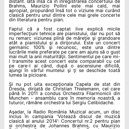
distant. Iată însă că în înregistrarea concertului de
Brahms, Maurizio Pollini este mai cald, mai
apropiat, propunând însă tot o viziune mai curând
clasică pentru unul dintre cele mai grele concerte
din literatura pentru pian.
Faptul că a fost captat live explică micile
imperfecţiuni tehnice ale pianistului, dar nu pot să
nu remarc viziunea plină de măreţie şi grandoare
atât a pianistului şi a dirijorului. Este un concert
germanic 100% şi recunosc, este una dintre
lucrările mele preferate pe care am ajuns să o gust
mai mult la anii maturităţii. Sentimentul pe care mi-
l transmite acest concert este comparabil cu cel
pe care-l ai când, după o ascensiune dificilă,
ajungi în vârful muntelui şi ţi se deschide toată
lumea la picioare.
Şi nu pot uita excepţionala Capela de stat din
Dresda, dirijată de Christian Thielemann, cel care
până în 2011 a condus Orchestra Filarmonicii din
Munchen - ansamblu care în memoria noastră, a
tuturor, rămâne orchestra lui Sergiu Celibidache.
Aşadar, la Radio România Muzical acum, un disc
inclus în campania 'Votează discul de muzică
clasică al anului 2014': Concertul nr.2 pentru pian
si orchestra de Johannes Brahms, cu Maurizio