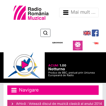
Mai mult ...
ACUM:
1.00
Notturno
Produs de BBC, preluat prin Uniunea
Europeană de Radio
Navigare
Arhivă : Votează discul de muzică clasică al anului 2014