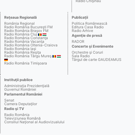
Radio Chişinău
Reţeaua Regională
Publicaţii
România Regional
Politica Românească
Radio România Bucureşti FM
Editura Casa Radio
Radio România Braşov FM
Radio Arhive
Radio România Cluj
Agenţie de presă
Radio România Constanţa
Radio România Vacanţa
RADOR
Radio România Oltenia-Craiova
Concerte şi Evenimente
Radio România Iaşi
Radio România Reşiţa
Orchestre şi Coruri
Radio România Târgu Mureş
Sala Radio
Târgul de carte GAUDEAMUS
Radio România Timişoara
Instituţii publice
Administraţia Prezidenţială
Guvernul României
Parlamentul României
Senat
Camera Deputaţilor
Radio şi TV
Radio România
Televiziunea Română
Consiliul Naţional al Audiovizualului