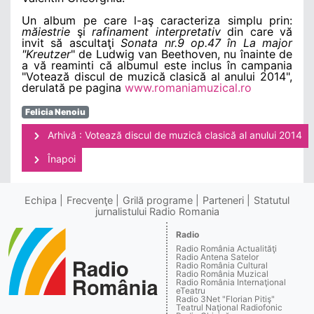
Un album pe care l-aş caracteriza simplu prin:
măiestrie
şi
rafinament interpretativ
din care vă
invit să ascultaţi
Sonata nr.9 op.47 în La major
"Kreutzer
" de Ludwig van Beethoven, nu înainte de
a vă reaminti că albumul este inclus în campania
"Votează discul de muzică clasică al anului 2014",
derulată pe pagina
www.romaniamuzical.ro
Felicia Nenoiu
Arhivă : Votează discul de muzică clasică al anului 2014
Înapoi
Echipa
Frecvenţe
Grilă programe
Parteneri
Statutul
jurnalistului Radio Romania
Radio
Radio România Actualităţi
Radio Antena Satelor
Radio România Cultural
Radio România Muzical
Radio România Internaţional
eTeatru
Radio 3Net "Florian Pitiş"
Teatrul Naţional Radiofonic