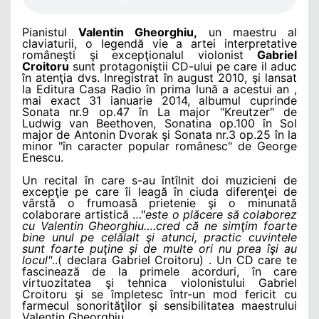
Pianistul
Valentin Gheorghiu,
un maestru al
claviaturii, o legendă vie a artei interpretative
româneşti şi excepţionalul violonist
Gabriel
Croitoru
sunt protagoniştii CD-ului pe care il aduc
în atenţia dvs. Inregistrat în august 2010, şi lansat
la Editura Casa Radio în prima lună a acestui an ,
mai exact 31 ianuarie 2014, albumul cuprinde
Sonata nr.9 op.47 în La major "Kreutzer" de
Ludwig van Beethoven, Sonatina op.100 în Sol
major de Antonin Dvorak şi Sonata nr.3 op.25 în la
minor "în caracter popular românesc" de George
Enescu.
Un recital în care s-au întîlnit doi muzicieni de
excepţie pe care îi leagă în ciuda diferenţei de
vârstă o frumoasă prietenie şi o minunată
colaborare artistică …"
este o plăcere să colaborez
cu Valentin Gheorghiu….cred că ne simţim foarte
bine unul pe celălalt şi atunci, practic cuvintele
sunt foarte puţine şi de multe ori nu prea îşi au
locul"
..( declara Gabriel Croitoru) . Un CD care te
fascinează de la primele acorduri, în care
virtuozitatea şi tehnica violonistului Gabriel
Croitoru şi se împletesc într-un mod fericit cu
farmecul sonorităţilor şi sensibilitatea maestrului
Valentin Gheorghiu.