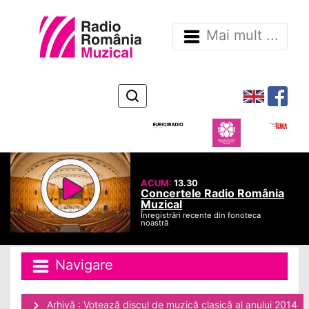
Mai mult ...
ACUM:
13.30
Concertele Radio România
Muzical
Înregistrări recente din fonoteca
noastră
Navigare
Arhivă : Votează discul de muzică clasică al anului 2014