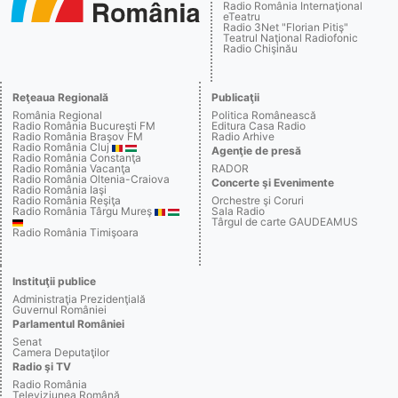
Radio România Internaţional
eTeatru
Radio 3Net "Florian Pitiş"
Teatrul Naţional Radiofonic
Radio Chişinău
Reţeaua Regională
Publicaţii
România Regional
Politica Românească
Radio România Bucureşti FM
Editura Casa Radio
Radio România Braşov FM
Radio Arhive
Radio România Cluj
Agenţie de presă
Radio România Constanţa
Radio România Vacanţa
RADOR
Radio România Oltenia-Craiova
Concerte şi Evenimente
Radio România Iaşi
Radio România Reşiţa
Orchestre şi Coruri
Radio România Târgu Mureş
Sala Radio
Târgul de carte GAUDEAMUS
Radio România Timişoara
Instituţii publice
Administraţia Prezidenţială
Guvernul României
Parlamentul României
Senat
Camera Deputaţilor
Radio şi TV
Radio România
Televiziunea Română