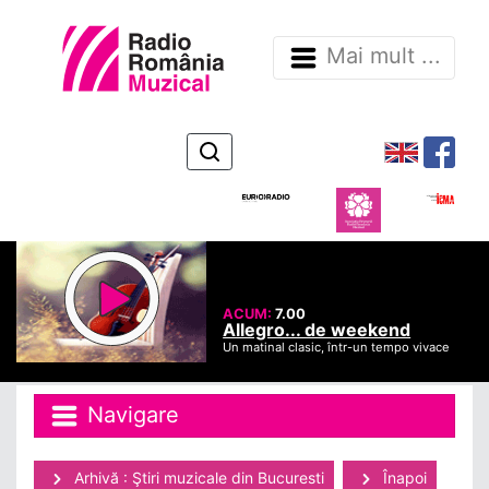
Mai mult ...
ACUM:
7.00
Allegro... de weekend
Un matinal clasic, într-un tempo vivace
Navigare
Arhivă : Ştiri muzicale din Bucuresti
Înapoi