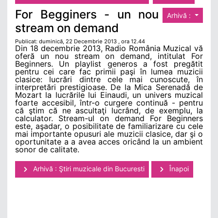
For Begginers - un nou
Arhivă :
stream on demand
Publicat: duminică, 22 Decembrie 2013 , ora 12.44
Din 18 decembrie 2013, Radio România Muzical vă
oferă un nou stream on demand, intitulat For
Beginners. Un playlist generos a fost pregătit
pentru cei care fac primii paşi în lumea muzicii
clasice: lucrări dintre cele mai cunoscute, în
interpretări prestigioase. De la Mica Serenadă de
Mozart la lucrările lui Einaudi, un univers muzical
foarte accesibil, într-o curgere continuă - pentru
că ştim că ne ascultaţi lucrând, de exemplu, la
calculator. Stream-ul on demand For Beginners
este, aşadar, o posibilitate de familiarizare cu cele
mai importante opusuri ale muzicii clasice, dar şi o
oportunitate a a avea acces oricând la un ambient
sonor de calitate.
Arhivă : Ştiri muzicale din Bucuresti
Înapoi