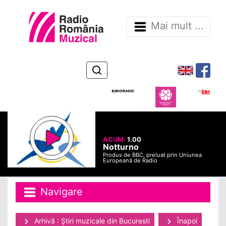
Mai mult ...
ACUM:
1.00
Notturno
Produs de BBC, preluat prin Uniunea
Europeană de Radio
Navigare
Arhivă : Ştiri muzicale din Bucuresti
Înapoi