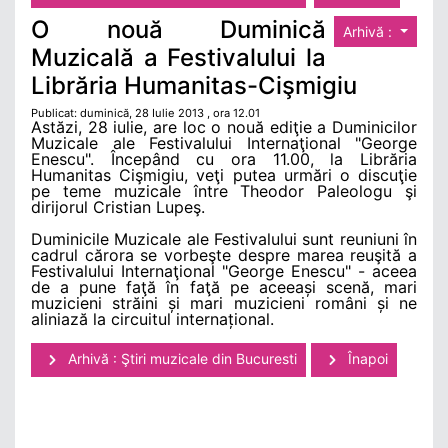
O nouă Duminică
Arhivă :
Muzicală a Festivalului la
Librăria Humanitas-Cişmigiu
Publicat: duminică, 28 Iulie 2013 , ora 12.01
Astăzi, 28 iulie, are loc o nouă ediţie a Duminicilor
Muzicale ale Festivalului Internaţional "George
Enescu". Începând cu ora 11.00, la Librăria
Humanitas Cişmigiu, veţi putea urmări o discuţie
pe teme muzicale între Theodor Paleologu şi
dirijorul Cristian Lupeş.
Duminicile Muzicale ale Festivalului sunt reuniuni în
cadrul cărora se vorbeşte despre marea reuşită a
Festivalului Internaţional "George Enescu" - aceea
de a pune faţă în faţă pe aceeași scenă, mari
muzicieni străini și mari muzicieni români și ne
aliniază la circuitul internațional.
Arhivă : Ştiri muzicale din Bucuresti
Înapoi