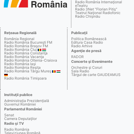
Radio România Internaţional
eTeatru
Radio 3Net "Florian Pitiş"
Teatrul Naţional Radiofonic
Radio Chişinău
Reţeaua Regională
Publicaţii
România Regional
Politica Românească
Radio România Bucureşti FM
Editura Casa Radio
Radio România Braşov FM
Radio Arhive
Radio România Cluj
Agenţie de presă
Radio România Constanţa
Radio România Vacanţa
RADOR
Radio România Oltenia-Craiova
Concerte şi Evenimente
Radio România Iaşi
Radio România Reşiţa
Orchestre şi Coruri
Radio România Târgu Mureş
Sala Radio
Târgul de carte GAUDEAMUS
Radio România Timişoara
Instituţii publice
Administraţia Prezidenţială
Guvernul României
Parlamentul României
Senat
Camera Deputaţilor
Radio şi TV
Radio România
Televiziunea Română