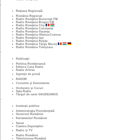
Reţeaua Regională
România Regional
Radio România Bucureşti FM
Radio România Braşov FM
Radio România Cluj
Radio România Constanţa
Radio România Vacanţa
Radio România Oltenia-Craiova
Radio România Iaşi
Radio România Reşiţa
Radio România Târgu Mureş
Radio România Timişoara
Publicaţii
Politica Românească
Editura Casa Radio
Radio Arhive
Agenţie de presă
RADOR
Concerte şi Evenimente
Orchestre şi Coruri
Sala Radio
Târgul de carte GAUDEAMUS
Instituţii publice
Administraţia Prezidenţială
Guvernul României
Parlamentul României
Senat
Camera Deputaţilor
Radio şi TV
Radio România
Televiziunea Română