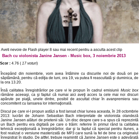
Aveti nevoie de Flash player 8 sau mai recent pentru a asculta acest clip
Bach cu violonista Janine Jansen - Music box, 3 noiembrie 2013
Scor :
4.76 (
17 voturi
)
Începând din noiembrie, vom avea întâlnire cu discurile noi de două ori pe
săptămână, pentru că ediţia de luni, ora 19, va putea fi reascultată şi duminica, de
la ora 13.20.
Însă calitatea înregistrărilor pe care vi le propun în cadrul emisiunii
Music box
rămâne aceeaşi, ca şi faptul că numai aici aveţi acces la cele mai noi discuri
apărute pe piaţă, unele dintre, posibil de ascultat chiar în avanpremiera sau
concomitent cu lansarea lor internaţională.
Discul pe care vi-l propun astăzi a fost lansat chiar lunea aceasta, în 28 octombrie
2013: lucrări de Johann Sebastian Bach interpretate de violonista olandeză
Janine Jansen alături de prietenii săi. Un disc despre care s-a spus că reprezintă
un Bach pentru era digitală pe care o trăim: referire în primul rând la calitatea
tehnică excepţională a înregistrărilor, dar şi la faptul că special pentru itunes, a
fost realizat o versiune masterizată de MP3 care sună la fel de bine ca originalul
înregistrat în studio. De altfel, trebuie reamintit că Janine Jansen este o adevărată