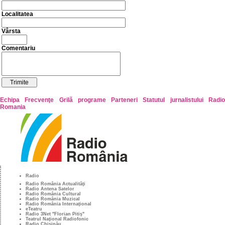
Localitatea
Vârsta
Comentariu
Echipa
Frecvenţe
Grilă programe
Parteneri
Statutul jurnalistului Radi
Romania
Radio
Radio România Actualităţi
Radio Antena Satelor
Radio România Cultural
Radio România Muzical
Radio România Internaţional
eTeatru
Radio 3Net "Florian Pitiş"
Teatrul Naţional Radiofonic
Radio Chişinău