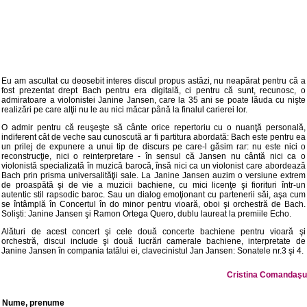
Eu am ascultat cu deosebit interes discul propus astăzi, nu neapărat pentru că a
fost prezentat drept Bach pentru era digitală, ci pentru că sunt, recunosc, o
admiratoare a violonistei Janine Jansen, care la 35 ani se poate lăuda cu nişte
realizări pe care alţii nu le au nici măcar până la finalul carierei lor.
O admir pentru că reuşeşte să cânte orice repertoriu cu o nuanţă personală,
indiferent cât de veche sau cunoscută ar fi partitura abordată: Bach este pentru ea
un prilej de expunere a unui tip de discurs pe care-l găsim rar: nu este nici o
reconstrucţie, nici o reinterpretare - în sensul că Jansen nu cântă nici ca o
violonistă specializată în muzică barocă, însă nici ca un violonist care abordează
Bach prin prisma universalităţii sale. La Janine Jansen auzim o versiune extrem
de proaspătă şi de vie a muzicii bachiene, cu mici licenţe şi fiorituri într-un
autentic stil rapsodic baroc. Sau un dialog emoţionant cu partenerii săi, aşa cum
se întâmplă în Concertul în do minor pentru vioară, oboi şi orchestră de Bach.
Solişti: Janine Jansen şi Ramon Ortega Quero, dublu laureat la premiile Echo.
Alături de acest concert şi cele două concerte bachiene pentru vioară şi
orchestră, discul include şi două lucrări camerale bachiene, interpretate de
Janine Jansen în compania tatălui ei, clavecinistul Jan Jansen: Sonatele nr.3 şi 4.
Cristina Comandaşu
Nume, prenume