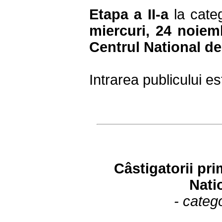
Etapa a II-a
la categ
miercuri, 24 noiemb
Centrul National d
Intrarea publicului es
Câstigatorii pr
Nati
- catego