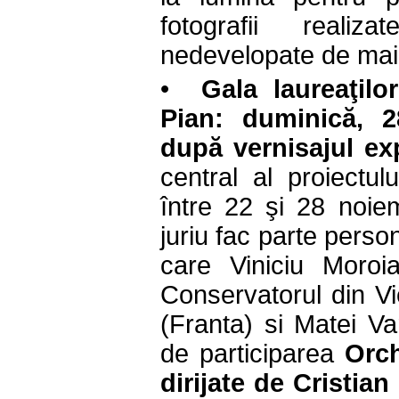
fotografii reali
nedevelopate de mai 
•
Gala laureaţil
Pian
: duminică, 2
după vernisajul exp
central al proiectul
între 22 şi 28 noie
juriu fac parte persona
care Viniciu Moroi
Conservatorul din Vi
(Franta) si Matei V
de participarea
Orch
dirijate de Cristia