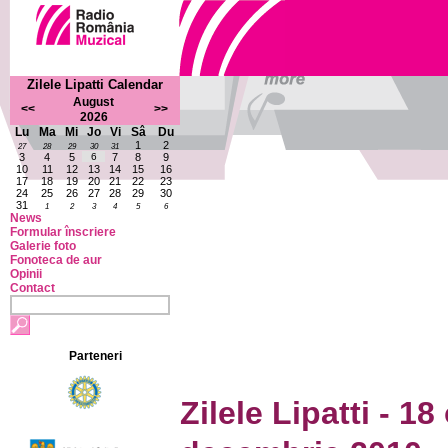
Zilele Lipatti Calendar
August
<<
>>
2026
Lu
Ma
Mi
Jo
Vi
Sâ
Du
1
2
27
28
29
30
31
3
4
5
6
7
8
9
10
11
12
13
14
15
16
17
18
19
20
21
22
23
24
25
26
27
28
29
30
31
1
2
3
4
5
6
News
Formular înscriere
Galerie foto
Fonoteca de aur
Opinii
Contact
Parteneri
Zilele Lipatti - 1