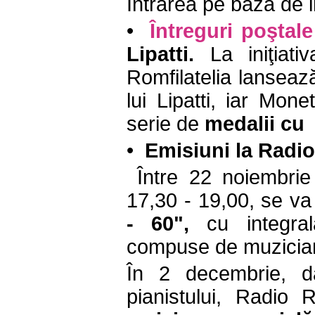
Intrarea pe bază de in
•
Întreguri poştale
Lipatti.
La iniţiat
Romfilatelia lanseaz
lui Lipatti, iar Mone
serie de
medalii cu
•
Emisiuni la Radi
Între 22 noiembrie
17,30 - 19,00, se va
- 60",
cu integrala
compuse de muzicia
În 2 decembrie, da
pianistului, Radio