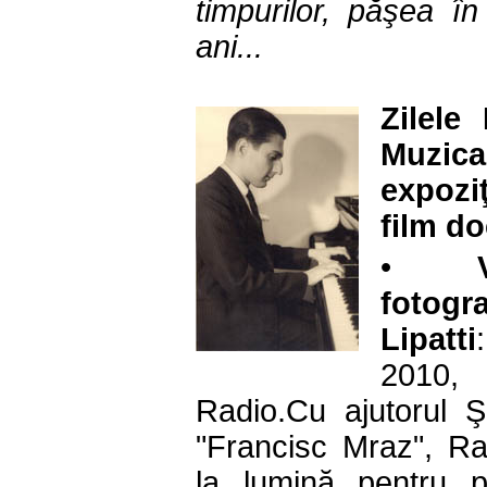
timpurilor, păşea în
ani...
Zilele
Muzic
expozi
film d
•
fotogra
Lipatti
2010, 
Radio.Cu ajutorul Ş
"Francisc Mraz", R
la lumină pentru 