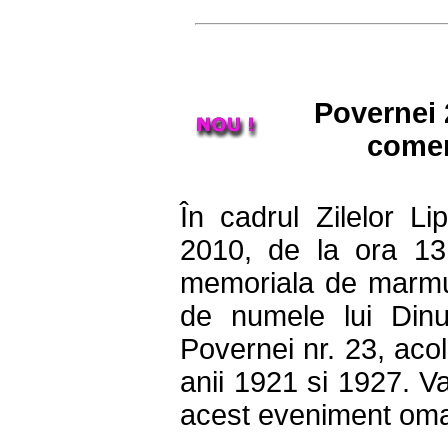
Povernei 
comem
În cadrul Zilelor Li
2010, de la ora 13,
memoriala de marmu
de numele lui Dinu
Povernei nr. 23, acol
anii 1921 si 1927. Va
acest eveniment oma