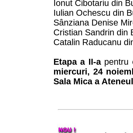
Ionut Cibotariu din B
Iulian Ochescu din B
Sânziana Denise Mir
Cristian Sandrin din 
Catalin Raducanu di
Etapa a II-a
pentru c
miercuri, 24 noiemb
Sala Mica a Ateneu