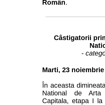
Român
.
Câstigatorii pr
Nati
- catego
Marti, 23 noiembrie
În aceasta dimineata
National de Arta
Capitala, etapa I l