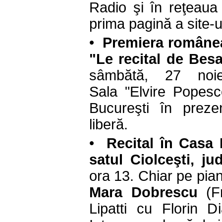
Radio şi în reţeaua e
prima pagină a site-
•
Premiera românea
"Le recital de Bes
sâmbătă, 27 noi
Sala "Elvire Popesco
Bucureşti în prezen
liberă.
•
Recital
în Casa 
satul Ciolceşti, j
ora 13. Chiar pe pianu
Mara Dobrescu
(Fr
Lipatti cu Florin 