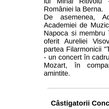
lui Mihai Ritivoiu
României la Berna.
De asemenea, Adr
Academiei de Muzic
Napoca si membru în 
oferit Aureliei Vi
partea Filarmonicii 
- un concert în cadrul
Mozart, în compani
amintite.
Câstigatorii Conc