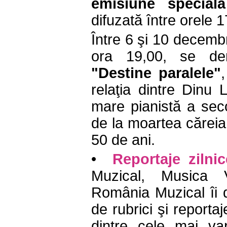
emisiune specia
difuzată între orele 
Între 6 şi 10 decembr
ora 19,00, se der
"Destine paralele"
relaţia dintre Dinu L
mare pianistă a sec
de la moartea căreia
50 de ani.
•
Reportaje zilnic
Muzical, Musica 
România Muzical îi d
de rubrici şi report
dintre cele mai vari