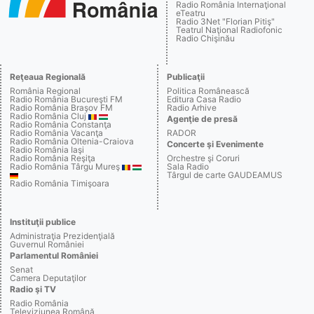
Radio România Internaţional
eTeatru
Radio 3Net "Florian Pitiş"
Teatrul Naţional Radiofonic
Radio Chişinău
Reţeaua Regională
Publicaţii
România Regional
Politica Românească
Radio România Bucureşti FM
Editura Casa Radio
Radio România Braşov FM
Radio Arhive
Radio România Cluj
Agenţie de presă
Radio România Constanţa
Radio România Vacanţa
RADOR
Radio România Oltenia-Craiova
Concerte şi Evenimente
Radio România Iaşi
Radio România Reşiţa
Orchestre şi Coruri
Radio România Târgu Mureş
Sala Radio
Târgul de carte GAUDEAMUS
Radio România Timişoara
Instituţii publice
Administraţia Prezidenţială
Guvernul României
Parlamentul României
Senat
Camera Deputaţilor
Radio şi TV
Radio România
Televiziunea Română