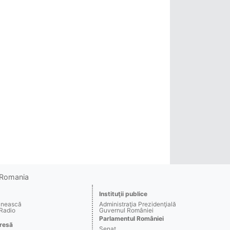
o Romania
Instituţii publice
ânească
Administraţia Prezidenţială
 Radio
Guvernul României
Parlamentul României
resă
Senat