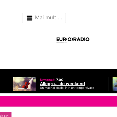
Mai mult ...
Urmează:
7.00
Allegro... de weekend
Un matinal clasic, într-un tempo vivace
isiuni