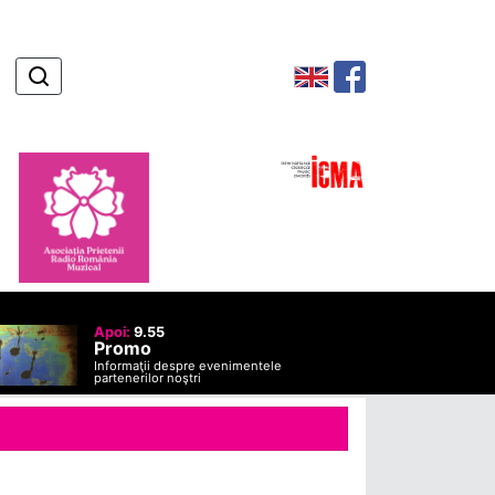
Apoi:
9.55
Promo
Informaţii despre evenimentele
partenerilor noştri