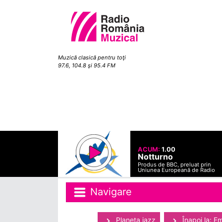
Muzică clasică pentru toţi
97.6, 104.8 şi 95.4 FM
ACUM:
1.00
Notturno
Produs de BBC, preluat prin
Uniunea Europeană de Radio
Navigare
Planeta jazz
Înapoi la: Em