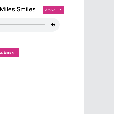
 Miles Smiles
Arhivă :
a: Emisiuni