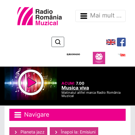
Mai mult ...
ACUM:
7.00
Musica viva
Matinalul altfel marca Radio România
Muzical
Navigare
Planeta jazz
Înapoi la: Emisiuni