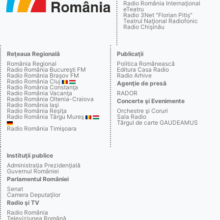
Radio România Internaţional
eTeatru
Radio 3Net "Florian Pitiş"
Teatrul Naţional Radiofonic
Radio Chişinău
Reţeaua Regională
Publicaţii
România Regional
Politica Românească
Radio România Bucureşti FM
Editura Casa Radio
Radio România Braşov FM
Radio Arhive
Radio România Cluj
Agenţie de presă
Radio România Constanţa
Radio România Vacanţa
RADOR
Radio România Oltenia-Craiova
Concerte şi Evenimente
Radio România Iaşi
Radio România Reşiţa
Orchestre şi Coruri
Radio România Târgu Mureş
Sala Radio
Târgul de carte GAUDEAMUS
Radio România Timişoara
Instituţii publice
Administraţia Prezidenţială
Guvernul României
Parlamentul României
Senat
Camera Deputaţilor
Radio şi TV
Radio România
Televiziunea Română