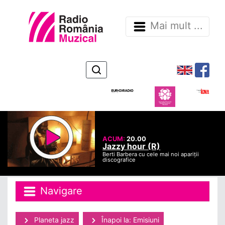
Mai mult ...
ACUM:
20.00
Jazzy hour (R)
Berti Barbera cu cele mai noi apariții
discografice
Navigare
Planeta jazz
Înapoi la: Emisiuni