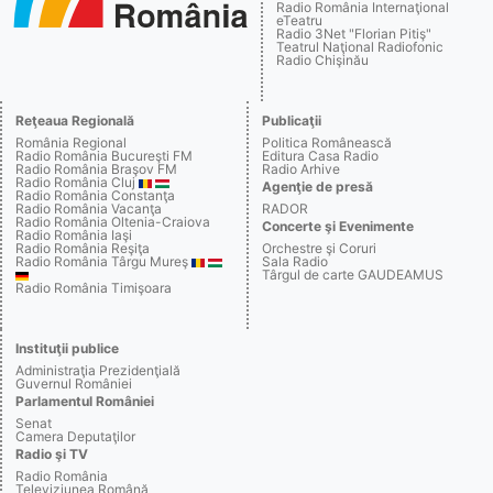
Radio România Internaţional
eTeatru
Radio 3Net "Florian Pitiş"
Teatrul Naţional Radiofonic
Radio Chişinău
Reţeaua Regională
Publicaţii
România Regional
Politica Românească
Radio România Bucureşti FM
Editura Casa Radio
Radio România Braşov FM
Radio Arhive
Radio România Cluj
Agenţie de presă
Radio România Constanţa
Radio România Vacanţa
RADOR
Radio România Oltenia-Craiova
Concerte şi Evenimente
Radio România Iaşi
Radio România Reşiţa
Orchestre şi Coruri
Radio România Târgu Mureş
Sala Radio
Târgul de carte GAUDEAMUS
Radio România Timişoara
Instituţii publice
Administraţia Prezidenţială
Guvernul României
Parlamentul României
Senat
Camera Deputaţilor
Radio şi TV
Radio România
Televiziunea Română