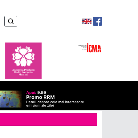
Apoi:
9.59
Promo RRM
Detalii despre cele mai interesante
emisiuni ale zilei