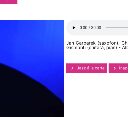
Jan Garbarek (saxofon), Ch
Gismonti (chitară, pian) - A
Jazz á la carte
Înapo