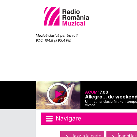
Muzică clasică pentru toţi
97.6, 104.8 şi 95.4 FM
ACUM:
7.00
Allegro... de weeken
Un matinal clasic, într-un temp
vivace
Navigare
Jazz á la carte
Înapoi la: