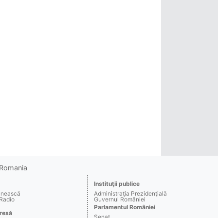
o Romania
Instituţii publice
ânească
Administraţia Prezidenţială
 Radio
Guvernul României
Parlamentul României
resă
Senat