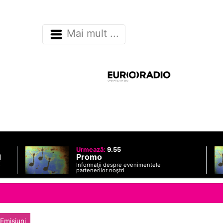
Mai mult ...
Urmează:
9.55
Promo
d
Informaţii despre evenimentele
o
partenerilor noştri
 Emisiuni