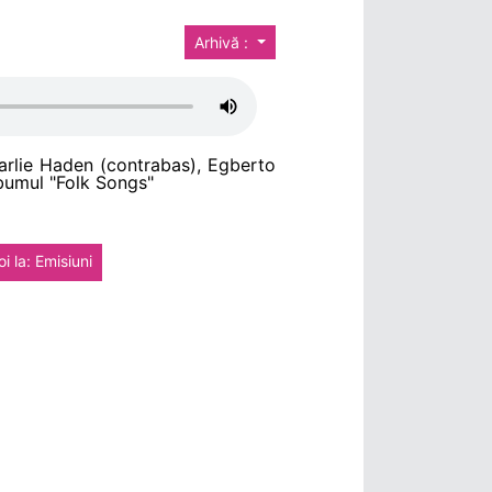
Arhivă :
arlie Haden (contrabas), Egberto
lbumul "Folk Songs"
i la: Emisiuni