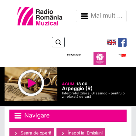
Mai mult ...
ACUM:
18.00
Arpeggio (R)
Interpretul zilei și Glissando - pentru o
zi relaxată de vară
Navigare
Seara de operă
Înapoi la: Emisiuni