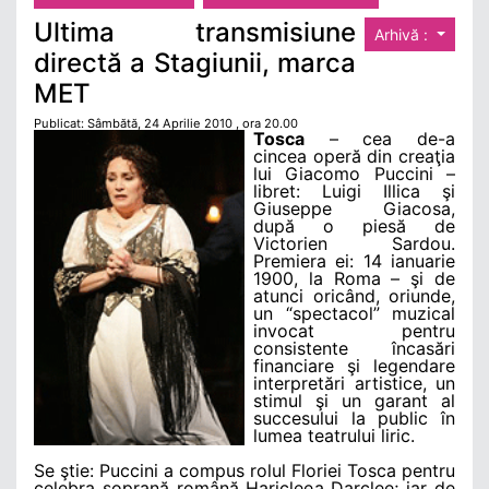
Ultima transmisiune
Arhivă :
directă a Stagiunii, marca
MET
Publicat: Sâmbătă, 24 Aprilie 2010 , ora 20.00
Tosca
– cea de-a
cincea operă din creaţia
lui Giacomo Puccini –
libret: Luigi Illica şi
Giuseppe Giacosa,
după o piesă de
Victorien Sardou.
Premiera ei: 14 ianuarie
1900, la Roma – şi de
atunci oricând, oriunde,
un “spectacol” muzical
invocat pentru
consistente încasări
financiare şi legendare
interpretări artistice, un
stimul şi un garant al
succesului la public în
lumea teatrului liric.
Se ştie: Puccini a compus rolul Floriei Tosca pentru
celebra soprană română Haricleea Darclee; iar de