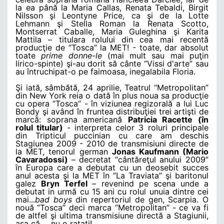
la ea până la Maria Callas, Renata Tebaldi, Birgit
Nilsson şi Leontyne Price, ca şi de la Lotte
Lehmann şi Stella Roman la Renata Scotto,
Montserrat Caballe, Maria Guleghina şi Karita
Mattila – titulara rolului din cea mai recentă
producţie de “Tosca” la MET! - toate, dar absolut
toate
prime donne-le
(mai mult sau mai puţin
lirico-spinte) şi-au dorit să cânte “Vissi d'arte” sau
au întruchipat-o pe faimoasa, inegalabila Floria.
Şi iată, sâmbătă, 24 aprilie, Teatrul “Metropolitan”
din New York reia o dată în plus noua sa producţie
cu opera “Tosca” - în viziunea regizorală a lui Luc
Bondy şi având în fruntea distribuţiei trei artişti de
marcă: soprana americană
Patricia Racette (în
rolul titular)
- interpreta celor 3 roluri principale
din Tripticul puccinian cu care am deschis
Stagiunea 2009 - 2010 de transmisiuni directe de
la MET, tenorul german
Jonas Kaufmann (Mario
Cavaradossi)
– decretat “cântăreţul anului 2009”
în Europa care a debutat cu un deosebit succes
anul acesta şi la MET în “La Traviata” şi baritonul
galez
Bryn Terfel
– revenind pe scena unde a
debutat in urmă cu 15 ani cu rolul unuia dintre cei
mai...
bad boys
din repertoriul de gen, Scarpia. O
nouă “Tosca” deci marca “Metropolitan” - ce va fi
de altfel şi ultima transmisiune directă a Stagiunii,
aşa că ... nu o rataţi!