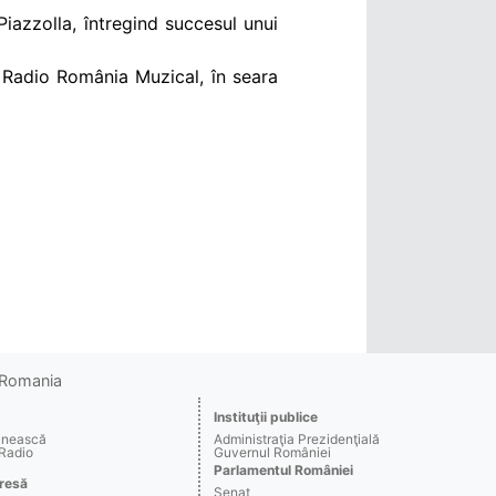
iazzolla, întregind succesul unui
de Radio România Muzical, în seara
o Romania
Instituţii publice
ânească
Administraţia Prezidenţială
 Radio
Guvernul României
Parlamentul României
resă
Senat