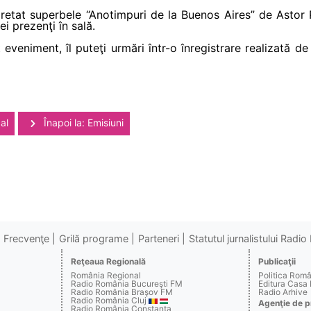
retat superbele “Anotimpuri de la Buenos Aires” de Astor P
i prezenţi în sală.
 eveniment, îl puteţi urmări într-o înregistrare realizată 
al
Înapoi la: Emisiuni
Frecvenţe
Grilă programe
Parteneri
Statutul jurnalistului Radi
Reţeaua Regională
Publicaţii
România Regional
Politica Rom
Radio România Bucureşti FM
Editura Casa
Radio România Braşov FM
Radio Arhive
Radio România Cluj
Agenţie de p
Radio România Constanţa