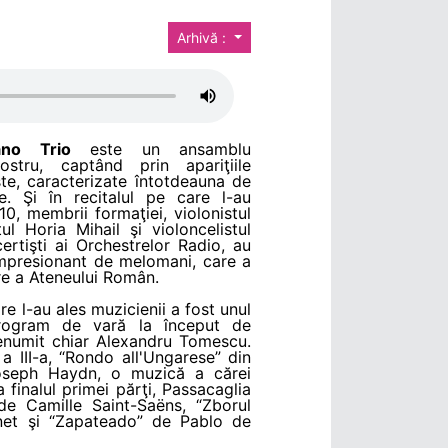
Arhivă :
ano Trio
este un ansamblu
ostru, captând prin apariţiile
te, caracterizate întotdeauna de
ţe. Şi în recitalul pe care l-au
0, membrii formaţiei, violonistul
l Horia Mihail şi violoncelistul
rtişti ai Orchestrelor Radio, au
impresionant de melomani, care a
re a Ateneului Român.
are l-au ales muzicienii a fost unul
“program de vară la început de
enumit chiar Alexandru Tomescu.
a III-a, “Rondo all'Ungarese” din
Joseph Haydn, o muzică a cărei
 finalul primei părţi, Passacaglia
e Camille Saint-Saëns, “Zborul
enet şi “Zapateado” de Pablo de