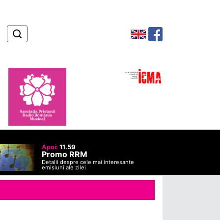
Apoi:
11.59
Promo RRM
Detalii despre cele mai interesante
emisiuni ale zilei