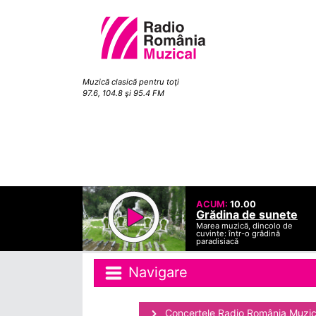
Muzică clasică pentru toţi
97.6, 104.8 şi 95.4 FM
ACUM:
10.00
Grădina de sunete
Marea muzică, dincolo de
cuvinte: într-o grădină
paradisiacă
Navigare
Concertele Radio România Muzic