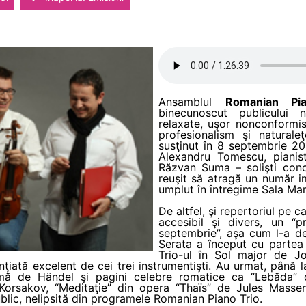
Ansamblul
Romanian Pi
binecunoscut publicului n
relaxate, uşor nonconformis
profesionalism şi naturale
susţinut în 8 septembrie 201
Alexandru Tomescu, pianistu
Răzvan Suma – solişti conce
reuşit să atragă un număr 
umplut în întregime Sala Ma
De altfel, şi repertoriul pe c
accesibil şi divers, un 
septembrie”, aşa cum l-a d
Serata a început cu partea 
Trio-ul în Sol major de 
iată excelent de cei trei instrumentişti. Au urmat, până la
 de Händel şi pagini celebre romatice ca “Lebăda” d
 Korsakov, “Meditaţie” din opera “Thaïs” de Jules Mass
blic, nelipsită din programele Romanian Piano Trio.