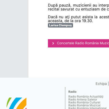
După pauză, muzicienii au interp
recital savurat cu entuziasm de ce
Dacă nu aţi putut asista la acest
aceasta, de la ora 19.30.
Larisa Clempuş
Concertele Radio România Muzic
Echipa
Radio
Radio România Actualităţi
Radio Antena Satelor
Radio România Cultural
Radio România Muzical
Radio România Internaţional