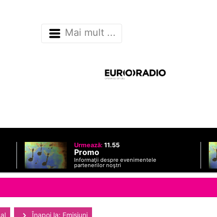
Mai mult ...
Urmează:
11.55
Promo
Informaţii despre evenimentele
partenerilor noştri
al
Înapoi la: Emisiuni