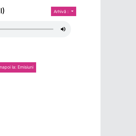
I)
Arhivă :
napoi la: Emisiuni