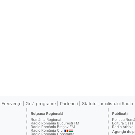
Frecvenţe
Grilă programe
Parteneri
Statutul jurnalistului Radi
Reţeaua Regională
Publicaţii
România Regional
Politica Rom
Radio România Bucureşti FM
Editura Casa
Radio România Braşov FM
Radio Arhive
Radio România Cluj
Agenţie de p
Radio România Constanţa