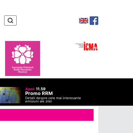
Apoi:
11.59
Promo RRM
Detalii despre cele mai interesante
emisiuni ale zilei