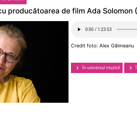
. cu producătoarea de film Ada Solomon (
Credit foto: Alex Gâlmeanu
În universul muzicii
Î