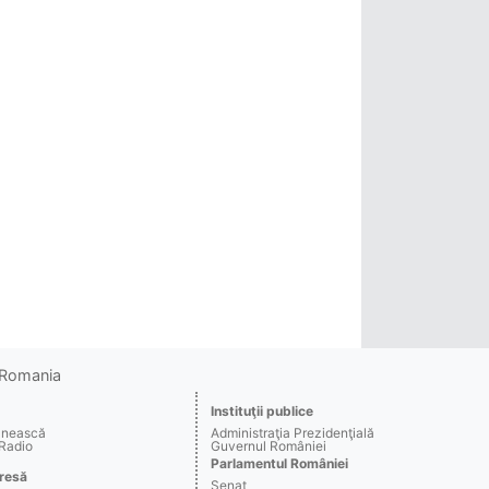
o Romania
Instituţii publice
ânească
Administraţia Prezidenţială
 Radio
Guvernul României
Parlamentul României
resă
Senat