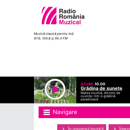
Muzică clasică pentru toţi
97.6, 104.8 şi 95.4 FM
ACUM:
10.00
Grădina de sunete
Marea muzică, dincolo de
cuvinte: într-o grădină
paradisiacă
Navigare
În universul muzicii
Înapoi