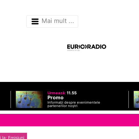
Mai mult ...
Urmează:
11.55
Promo
Informaţii despre evenimentele
partenerilor noştri
 la: Emisiuni