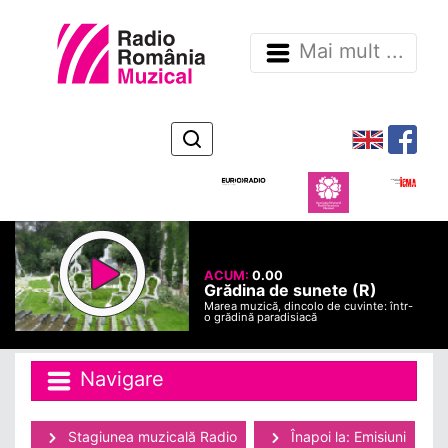
Mai mult ...
ACUM:
0.00
Grădina de sunete (R)
Marea muzică, dincolo de cuvinte: într-
o grădină paradisiacă
Navigare
Stagiunea muzicală Radio
Înapoi la: Emisiuni