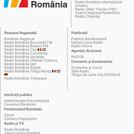
Radio România Internaţional
eTeatru
Radio 3Net "Florian Pitiş"
Teatrul Naţional Radiofonic
Radio Chişinău
Reţeaua Regională
Publicaţii
România Regional
Politica Românească
Radio România Bucureşti FM
Editura Casa Radio
Radio România Braşov FM
Radio Arhive
Radio România Cluj
Agenţie de presă
Radio România Constanţa
Radio România Vacanţa
RADOR
Radio România Oltenia-Craiova
Concerte şi Evenimente
Radio România Iaşi
Radio România Reşiţa
Orchestre şi Coruri
Radio România Târgu Mureş
Sala Radio
Târgul de carte GAUDEAMUS
Radio România Timişoara
Instituţii publice
Administraţia Prezidenţială
Guvernul României
Parlamentul României
Senat
Camera Deputaţilor
Radio şi TV
Radio România
Televiziunea Română