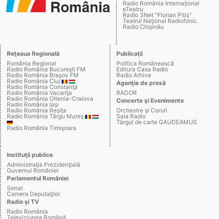
Radio România Internaţional
eTeatru
Radio 3Net "Florian Pitiş"
Teatrul Naţional Radiofonic
Radio Chişinău
Reţeaua Regională
Publicaţii
România Regional
Politica Românească
Radio România Bucureşti FM
Editura Casa Radio
Radio România Braşov FM
Radio Arhive
Radio România Cluj
Agenţie de presă
Radio România Constanţa
Radio România Vacanţa
RADOR
Radio România Oltenia-Craiova
Concerte şi Evenimente
Radio România Iaşi
Radio România Reşiţa
Orchestre şi Coruri
Radio România Târgu Mureş
Sala Radio
Târgul de carte GAUDEAMUS
Radio România Timişoara
Instituţii publice
Administraţia Prezidenţială
Guvernul României
Parlamentul României
Senat
Camera Deputaţilor
Radio şi TV
Radio România
Televiziunea Română