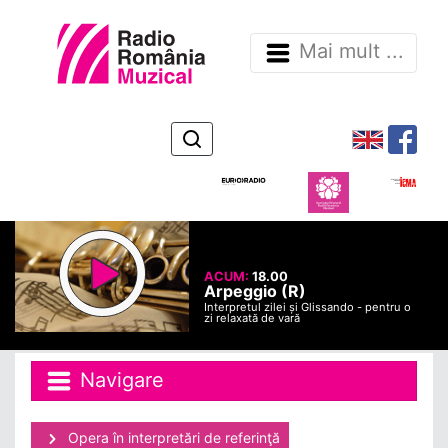
Mai mult ...
ACUM:
18.00
Arpeggio (R)
Interpretul zilei și Glissando - pentru o
zi relaxată de vară
Navigare
Opera în interpretări de referinţă