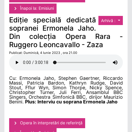
Înapoi la: Emisiuni
Ediție specială dedicată
Arhivă :
sopranei Ermonela Jaho.
Din colecția Opera Rara -
Ruggero Leoncavallo - Zaza
Publicat: Duminică, 4 Iunie 2023 , ora 21.00
Cu: Ermonela Jaho, Stephen Gaertner, Riccardo
Massi, Patricia Bardon, Kathryn Rudge, David
Stout, Fflur Wyn, Simon Thorpe, Nicky Spence,
Christopher Turner, Juli Ferri, Ansamblul BBC
Singers, Orchestra Simfonică BBC, dirijor Maurizio
Benini.
Plus: Interviu cu soprana Ermonela Jaho
Opera în interpretări de referinţă