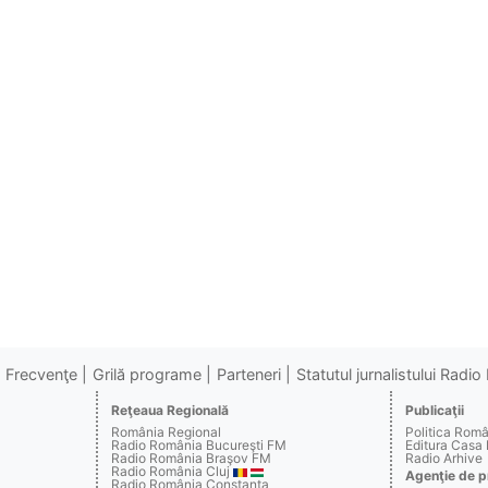
Frecvenţe
Grilă programe
Parteneri
Statutul jurnalistului Radi
Reţeaua Regională
Publicaţii
România Regional
Politica Rom
Radio România Bucureşti FM
Editura Casa
Radio România Braşov FM
Radio Arhive
Radio România Cluj
Agenţie de p
Radio România Constanţa