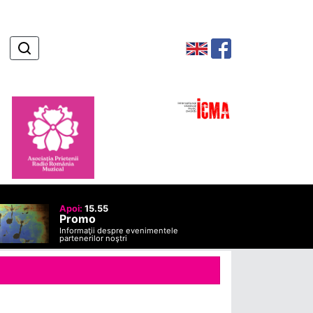
Apoi:
15.55
Promo
Informaţii despre evenimentele
partenerilor noştri