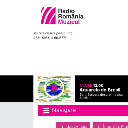
Muzică clasică pentru toţi
97.6, 104.8 şi 95.4 FM
ACUM:
13.00
Aquarela do Brasil
Berti Barbera despre muzica
Braziliei
Navigare
Jazzy hour
Înapoi la: Emi