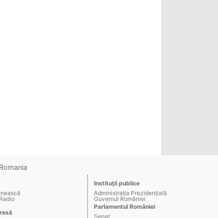
o Romania
Instituţii publice
ânească
Administraţia Prezidenţială
 Radio
Guvernul României
Parlamentul României
resă
Senat