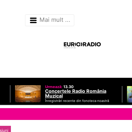
Mai mult ...
Urmează:
13.30
Concertele Radio România
Muzical
Înregistrări recente din fonoteca noastră
siuni