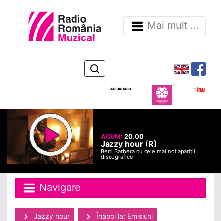
Mai mult ...
ACUM:
20.00
Jazzy hour (R)
Berti Barbera cu cele mai noi apariții
discografice
Navigare
Jazzy hour
Înapoi la: Emisiuni