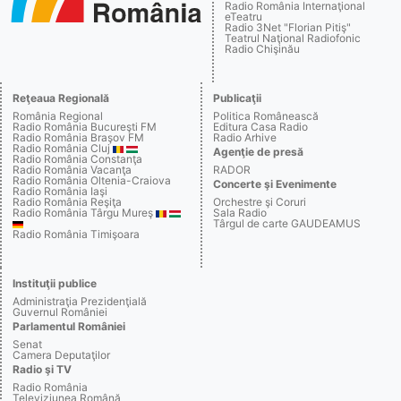
Radio România Internaţional
eTeatru
Radio 3Net "Florian Pitiş"
Teatrul Naţional Radiofonic
Radio Chişinău
Reţeaua Regională
Publicaţii
România Regional
Politica Românească
Radio România Bucureşti FM
Editura Casa Radio
Radio România Braşov FM
Radio Arhive
Radio România Cluj
Agenţie de presă
Radio România Constanţa
Radio România Vacanţa
RADOR
Radio România Oltenia-Craiova
Concerte şi Evenimente
Radio România Iaşi
Radio România Reşiţa
Orchestre şi Coruri
Radio România Târgu Mureş
Sala Radio
Târgul de carte GAUDEAMUS
Radio România Timişoara
Instituţii publice
Administraţia Prezidenţială
Guvernul României
Parlamentul României
Senat
Camera Deputaţilor
Radio şi TV
Radio România
Televiziunea Română