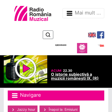
Mai mult ...
ACUM:
22.30
O istorie subiectivă a
muzicii românești IX. (R)
Navigare
Jazzy hour
Înapoi la: Emisiuni