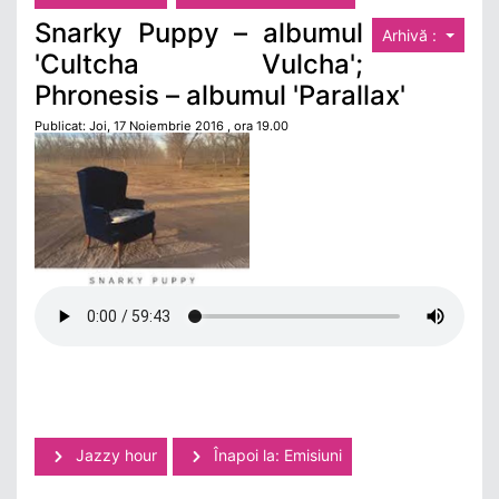
Snarky Puppy – albumul
Arhivă :
'Cultcha Vulcha';
Phronesis – albumul 'Parallax'
Publicat: Joi, 17 Noiembrie 2016 , ora 19.00
Jazzy hour
Înapoi la: Emisiuni