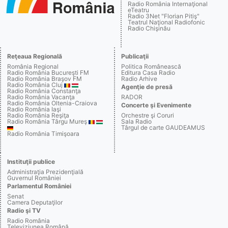
Radio România Internaţional
eTeatru
Radio 3Net "Florian Pitiş"
Teatrul Naţional Radiofonic
Radio Chişinău
Reţeaua Regională
Publicaţii
România Regional
Politica Românească
Radio România Bucureşti FM
Editura Casa Radio
Radio România Braşov FM
Radio Arhive
Radio România Cluj
Agenţie de presă
Radio România Constanţa
Radio România Vacanţa
RADOR
Radio România Oltenia-Craiova
Concerte şi Evenimente
Radio România Iaşi
Radio România Reşiţa
Orchestre şi Coruri
Radio România Târgu Mureş
Sala Radio
Târgul de carte GAUDEAMUS
Radio România Timişoara
Instituţii publice
Administraţia Prezidenţială
Guvernul României
Parlamentul României
Senat
Camera Deputaţilor
Radio şi TV
Radio România
Televiziunea Română