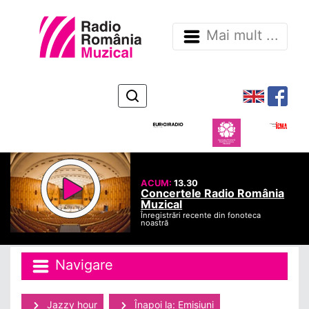
Mai mult ...
ACUM:
13.30
Concertele Radio România
Muzical
Înregistrări recente din fonoteca
noastră
Navigare
Jazzy hour
Înapoi la: Emisiuni