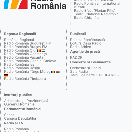
Radio România Internaţional
eTeatru
Radio 3Net "Florian Pitiş"
Teatrul Naţional Radiofonic
Radio Chişinău
Reţeaua Regională
Publicaţii
România Regional
Politica Românească
Radio România Bucureşti FM
Editura Casa Radio
Radio România Braşov FM
Radio Arhive
Radio România Cluj
Agenţie de presă
Radio România Constanţa
Radio România Vacanţa
RADOR
Radio România Oltenia-Craiova
Concerte şi Evenimente
Radio România Iaşi
Radio România Reşiţa
Orchestre şi Coruri
Radio România Târgu Mureş
Sala Radio
Târgul de carte GAUDEAMUS
Radio România Timişoara
Instituţii publice
Administraţia Prezidenţială
Guvernul României
Parlamentul României
Senat
Camera Deputaţilor
Radio şi TV
Radio România