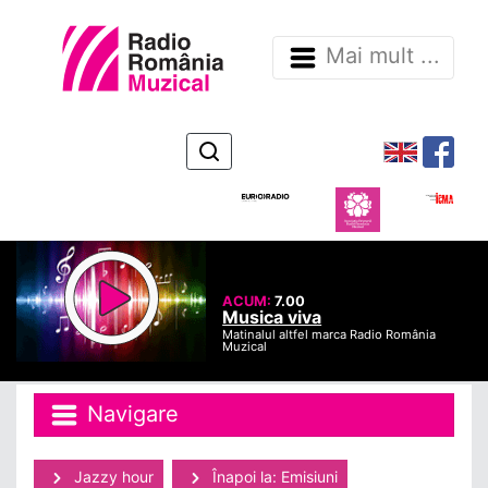
Mai mult ...
ACUM:
7.00
Musica viva
Matinalul altfel marca Radio România
Muzical
Navigare
Jazzy hour
Înapoi la: Emisiuni