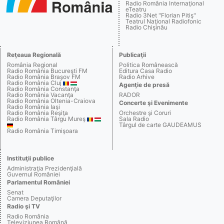
Radio România Internaţional
eTeatru
Radio 3Net "Florian Pitiş"
Teatrul Naţional Radiofonic
Radio Chişinău
Reţeaua Regională
Publicaţii
România Regional
Politica Românească
Radio România Bucureşti FM
Editura Casa Radio
Radio România Braşov FM
Radio Arhive
Radio România Cluj
Agenţie de presă
Radio România Constanţa
Radio România Vacanţa
RADOR
Radio România Oltenia-Craiova
Concerte şi Evenimente
Radio România Iaşi
Radio România Reşiţa
Orchestre şi Coruri
Radio România Târgu Mureş
Sala Radio
Târgul de carte GAUDEAMUS
Radio România Timişoara
Instituţii publice
Administraţia Prezidenţială
Guvernul României
Parlamentul României
Senat
Camera Deputaţilor
Radio şi TV
Radio România
Televiziunea Română